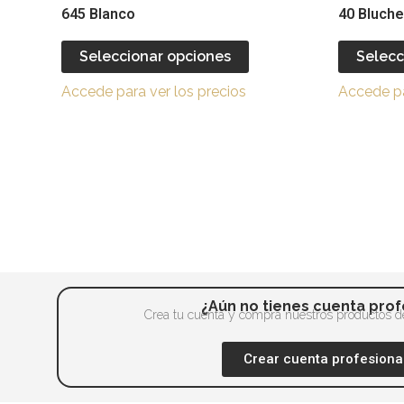
producto
645 Blanco
40 Bluche
elegir
tiene
en
múltiples
Seleccionar opciones
Selecc
la
variantes.
página
Accede para ver los precios
Accede pa
Las
de
opciones
producto
se
pueden
elegir
en
la
página
de
¿Aún no tienes cuenta prof
producto
Crea tu cuenta y compra nuestros productos de
Crear cuenta profesiona