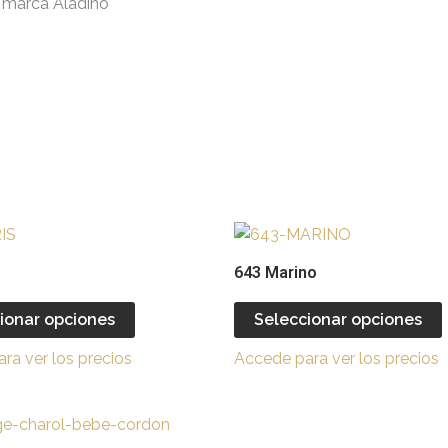
la marca Aladino
Este
producto
643 Marino
tiene
múltiples
ionar opciones
Seleccionar opciones
variantes.
v
ra ver los precios
Accede para ver los precios
Las
opciones
se
Este
pueden