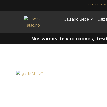
Ir
Realízala tu pe
al
contenido
Calzado Bebé
Calza
M
Nos vamos de vacaciones, desde e