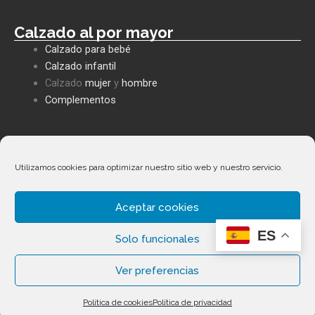
Calzado al por mayor
Calzado para bebé
Calzado infantil
Calzado
mujer
y
hombre
Complementos
Políticas empresa
Política de privacidad
Utilizamos cookies para optimizar nuestro sitio web y nuestro servicio.
Envíos y devoluciones
Política de cookies
Aceptar cookies
Términos y condiciones
ES
Solo funcionales
Ver preferencias
Seleccionar categoría
Copyright ©
2026
Calzados Fernández Alonso. Todos los
Política de cookies
Política de privacidad
derechos reservados.