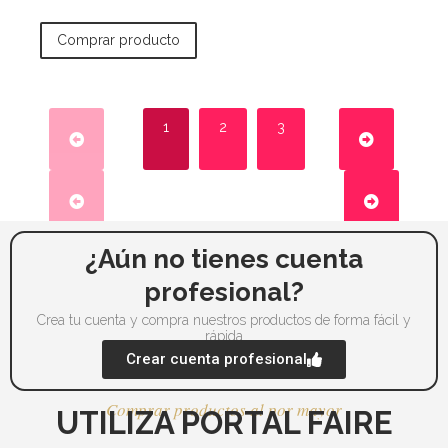
Comprar producto
1
2
3
¿Aún no tienes cuenta
profesional?
Crea tu cuenta y compra nuestros productos de forma fácil y
rápida
Crear cuenta profesional
Comprar productos al por mayor
UTILIZA PORTAL FAIRE