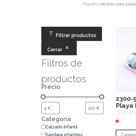
Nuestro
calzado para playa 
Categoría
Disponibilidad
Filtrar productos
Cerrar
Filtros de
productos
Precio
2300-5
Playa
☆
☆
☆
Categoría
Calzado Infantil
Sandalia infantiles
Compra