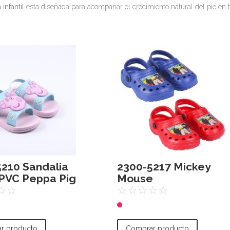
infantil
está diseñada para acompañar el crecimiento natural del pie en t
210 Sandalia
2300-5217 Mickey
 PVC Peppa Pig
Mouse
☆
☆
☆
☆
☆
☆
☆
r producto
Comprar producto