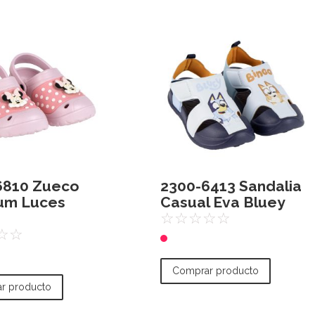
6810 Zueco
2300-6413 Sandalia
um Luces
Casual Eva Bluey
e
☆
☆
☆
☆
☆
☆
☆
Comprar producto
r producto