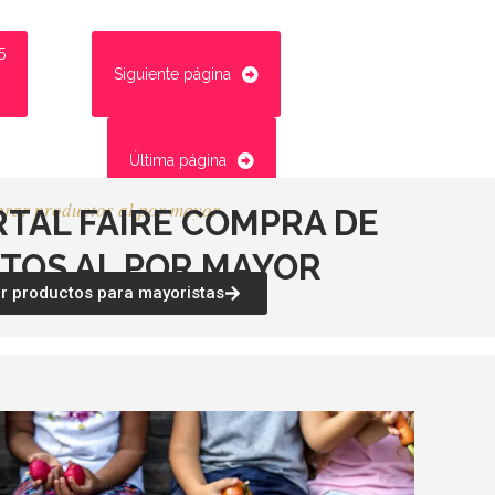
5
Siguiente página
Última página
rar productos al por mayor
RTAL FAIRE COMPRA DE
TOS AL POR MAYOR
 productos para mayoristas