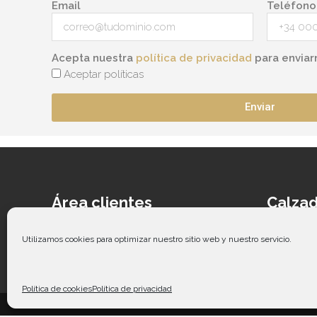
Email
Teléfono
Acepta nuestra
política de privacidad
para enviar
Aceptar políticas
Enviar
Área clientes
Calzad
Acceder
Ca
Contacto
Cal
Utilizamos cookies para optimizar nuestro sitio web y nuestro servicio.
Guía de tallas
Ca
Co
Política de cookies
Política de privacidad
Copy