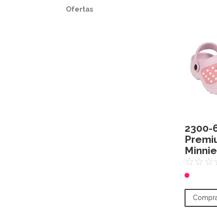
Ofertas
2300-
Premi
Minni
☆
☆
☆
Compra