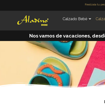
Ir
Realízala tu pe
al
contenido
Calzado Bebé
Calza
M
Nos vamos de vacaciones, desde e