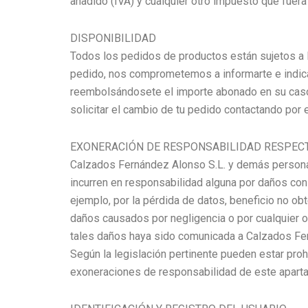
añadido (IVA) y cualquier otro impuesto que fuera
DISPONIBILIDAD
Todos los pedidos de productos están sujetos a 
pedido, nos comprometemos a informarte e indicart
reembolsándosete el importe abonado en su caso m
solicitar el cambio de tu pedido contactando por e
EXONERACIÓN DE RESPONSABILIDAD RESPECTO
Calzados Fernández Alonso S.L. y demás personas 
incurren en responsabilidad alguna por daños cons
ejemplo, por la pérdida de datos, beneficio no obt
daños causados por negligencia o por cualquier otr
tales daños haya sido comunicada a Calzados Fer
Según la legislación pertinente pueden estar pro
exoneraciones de responsabilidad de este aparta