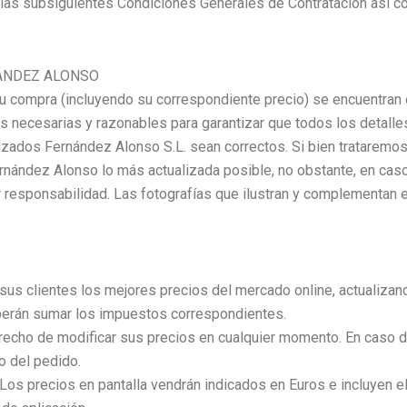
 las subsiguientes Condiciones Generales de Contratación así co
ÁNDEZ ALONSO
u compra (incluyendo su correspondiente precio) se encuentran 
 necesarias y razonables para garantizar que todos los detalles
lzados Fernández Alonso S.L. sean correctos. Si bien trataremo
rnández Alonso lo más actualizada posible, no obstante, en caso
 responsabilidad. Las fotografías que ilustran y complementan e
us clientes los mejores precios del mercado online, actualizand
berán sumar los impuestos correspondientes.
echo de modificar sus precios en cualquier momento. En caso de
o del pedido.
 Los precios en pantalla vendrán indicados en Euros e incluyen 