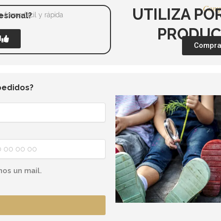
Comp
UTILIZA PO
 forma fácil y rápida
esional?
PRODUC
l
Comprar
pedidos?
nos un mail.