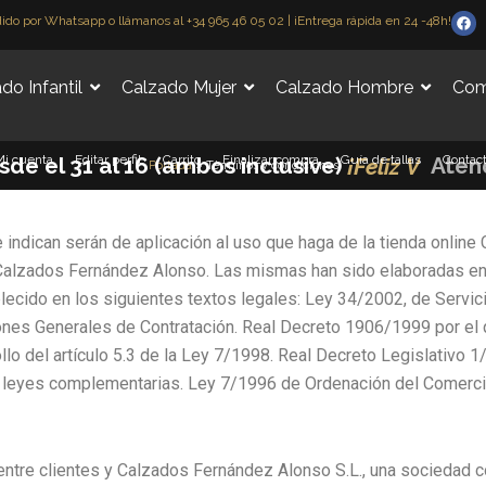
F
dido por Whatsapp o llámanos al +34 965 46 05 02 | ¡Entrega rápida en 24 -48h!
a
c
e
b
do Infantil
Calzado Mujer
Calzado Hombre
Com
o
o
k
i cuenta
Editar perfil
Carrito
Finalizar compra
Guía de tallas
Contac
el 31 al 16 (ambos inclusive)
¡
F
e
l
i
z
V
e
r
a
n
|
At
Portada
»
Términos y condiciones
indican serán de aplicación al uso que haga de la tienda online
e Calzados Fernández Alonso. Las mismas han sido elaboradas en 
lecido en los siguientes textos legales: Ley 34/2002, de Servic
es Generales de Contratación. Real Decreto 1906/1999 por el qu
lo del artículo 5.3 de la Ley 7/1998. Real Decreto Legislativo 
 leyes complementarias. Ley 7/1996 de Ordenación del Comerci
 entre clientes y Calzados Fernández Alonso S.L., una sociedad c