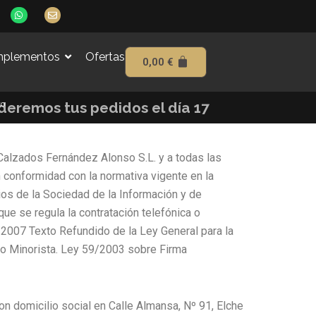
W
E
h
n
a
v
t
e
s
l
plementos
Ofertas
a
o
0,00
€
p
p
p
e
to
enderemos tus pedidos el día 17
 Calzados Fernández Alonso S.L. y a todas las
conformidad con la normativa vigente en la
ios de la Sociedad de la Información y de
e se regula la contratación telefónica o
1/2007 Texto Refundido de la Ley General para la
o Minorista. Ley 59/2003 sobre Firma
on domicilio social en Calle Almansa, Nº 91, Elche