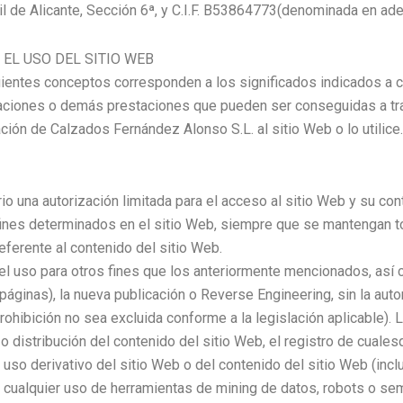
ntil de Alicante, Sección 6ª, y C.I.F. B53864773(denominada en a
EL USO DEL SITIO WEB
uientes conceptos corresponden a los significados indicados a 
rmaciones o demás prestaciones que pueden ser conseguidas a tra
ción de Calzados Fernández Alonso S.L. al sitio Web o lo utilice.
o una autorización limitada para el acceso al sitio Web y su co
ines determinados en el sitio Web, siempre que se mantengan to
ferente al contenido del sitio Web.
l uso para otros fines que los anteriormente mencionados, así co
páginas), la nueva publicación o Reverse Engineering, sin la aut
ohibición no sea excluida conforme a la legislación aplicable). L
l o distribución del contenido del sitio Web, el registro de cuale
 uso derivativo del sitio Web o del contenido del sitio Web (inc
cualquier uso de herramientas de mining de datos, robots o seme