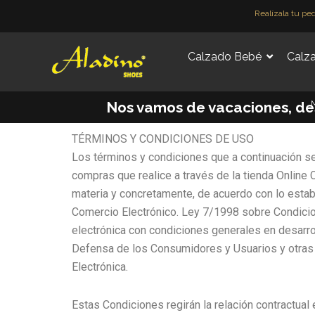
Ir
Realízala tu pe
al
contenido
Calzado Bebé
Calza
M
Nos vamos de vacaciones, desde 
TÉRMINOS Y CONDICIONES DE USO
Los términos y condiciones que a continuación se 
compras que realice a través de la tienda Onlin
materia y concretamente, de acuerdo con lo estab
Comercio Electrónico. Ley 7/1998 sobre Condicion
electrónica con condiciones generales en desarrol
Defensa de los Consumidores y Usuarios y otras
Electrónica.
Estas Condiciones regirán la relación contractual