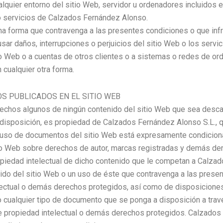
alquier entorno del sitio Web, servidor u ordenadores incluidos e
 o servicios de Calzados Fernández Alonso.
na forma que contravenga a las presentes condiciones o que infrin
ar daños, interrupciones o perjuicios del sitio Web o los servic
tio Web o a cuentas de otros clientes o a sistemas o redes de o
 cualquier otra forma.
S PUBLICADOS EN EL SITIO WEB
echos algunos de ningún contenido del sitio Web que sea descar
 y disposición, es propiedad de Calzados Fernández Alonso S.L.,
l uso de documentos del sitio Web está expresamente condiciona
itio Web sobre derechos de autor, marcas registradas y demás d
iedad intelectual de dicho contenido que le competan a Calzad
nido del sitio Web o un uso de éste que contravenga a las prese
ectual o demás derechos protegidos, así como de disposiciones 
(o cualquier tipo de documento que se ponga a disposición a tra
de propiedad intelectual o demás derechos protegidos. Calzados