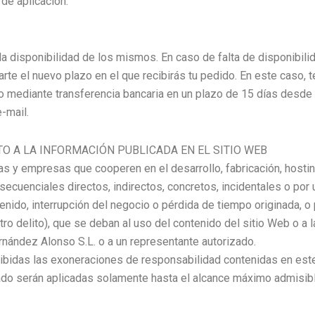
 de aplicación.
la disponibilidad de los mismos. En caso de falta de disponibi
e el nuevo plazo en el que recibirás tu pedido. En este caso, t
ediante transferencia bancaria en un plazo de 15 días desde la
-mail.
 A LA INFORMACIÓN PUBLICADA EN EL SITIO WEB
y empresas que cooperen en el desarrollo, fabricación, hosting
ecuenciales directos, indirectos, concretos, incidentales o por 
enido, interrupción del negocio o pérdida de tiempo originada, o 
o delito), que se deban al uso del contenido del sitio Web o a la
nández Alonso S.L. o a un representante autorizado.
hibidas las exoneraciones de responsabilidad contenidas en este
do serán aplicadas solamente hasta el alcance máximo admisible 