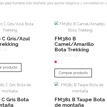
tas para hombre
está diseñada para aportar elegancia y comodidad en cua
 C Gris/Azul
FM380 B
rekking
Camel/Amarillo
Bota Trekking
☆
☆
☆
☆
☆
☆
☆
r producto
Comprar producto
C Gris Bota
FM381 B Taupe Bota
ntaña
de montaña