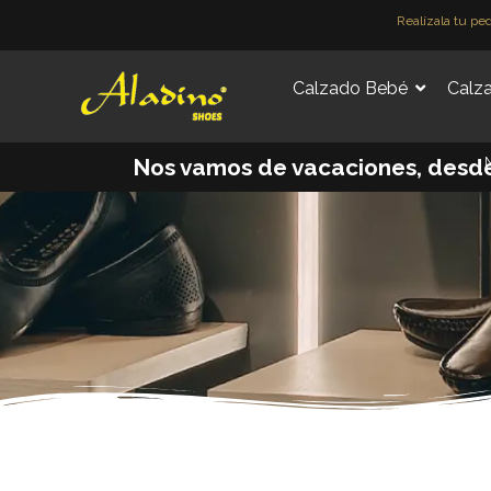
Ir
Realízala tu pe
al
contenido
Calzado Bebé
Calza
M
Nos vamos de vacaciones, desde e