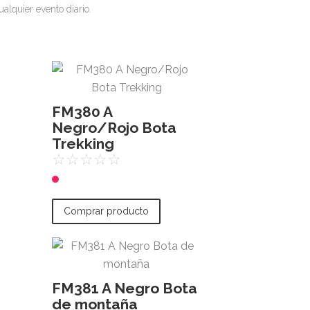
lquier evento diario.
FM380 A
Negro/Rojo Bota
Trekking
☆
☆
☆
☆
☆
Comprar producto
FM381 A Negro Bota
de montaña