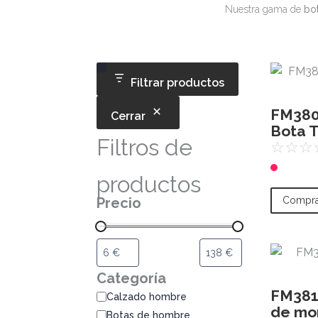
Nuestra gama de
bo
Categoría
Disponibilidad
Filtrar productos
FM380
Cerrar
Bota T
Filtros de
☆
☆
☆
productos
Precio
Compra
Categoría
FM381 
Calzado hombre
de mo
Botas de hombre