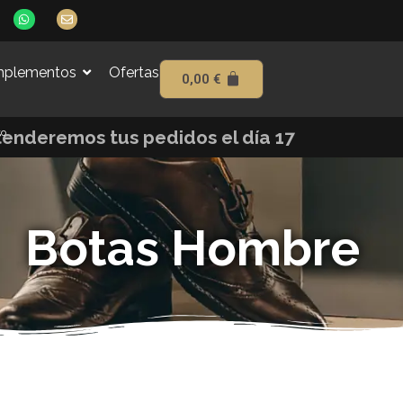
W
E
h
n
a
v
t
e
s
l
plementos
Ofertas
a
o
0,00
€
p
p
p
e
to
tenderemos tus pedidos el día 17
Botas Hombre