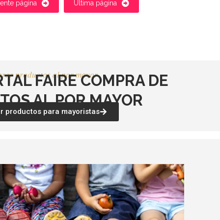
iente página
Última página
rar productos al por mayor
RTAL FAIRE COMPRA DE
TOS AL POR MAYOR
 productos para mayoristas