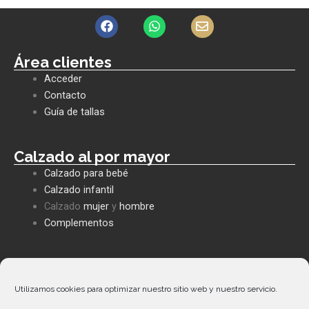
F
W
E
a
h
n
c
a
v
e
t
e
Área clientes
b
s
l
Acceder
o
a
o
o
p
p
Contacto
k
p
e
Guía de tallas
Calzado al por mayor
Calzado para bebé
Calzado infantil
Calzado
mujer
y
hombre
Complementos
Políticas empresa
Política de privacidad
Utilizamos cookies para optimizar nuestro sitio web y nuestro servicio.
Envíos y devoluciones