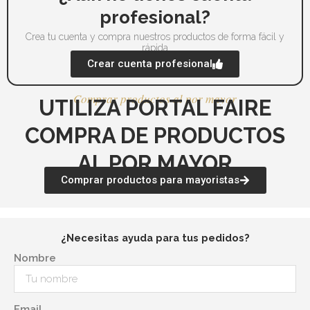
producto
profesional?
Crea tu cuenta y compra nuestros productos de forma fácil y
rápida
Crear cuenta profesional
Comprar productos al por mayor
UTILIZA PORTAL FAIRE
COMPRA DE PRODUCTOS
AL POR MAYOR
Comprar productos para mayoristas
¿Necesitas ayuda para tus pedidos?
Nombre
Email