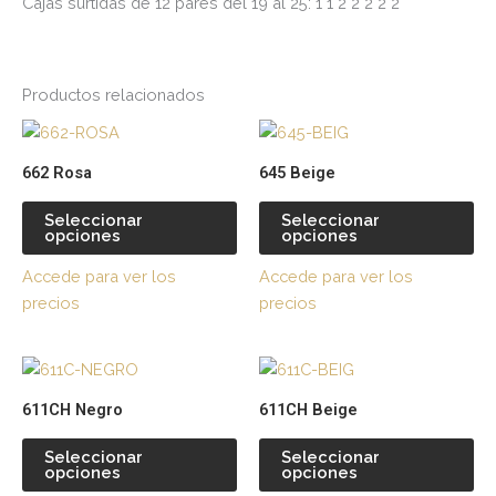
Cajas surtidas de 12 pares del 19 al 25: 1 1 2 2 2 2 2
Productos relacionados
Este
Es
producto
pr
662 Rosa
645 Beige
tiene
tie
múltiples
múl
Seleccionar
Seleccionar
opciones
opciones
variantes.
var
Las
La
Accede para ver los
Accede para ver los
opciones
op
precios
precios
se
se
pueden
pu
Este
Es
elegir
ele
producto
pr
en
en
611CH Negro
611CH Beige
tiene
tie
la
la
múltiples
múl
página
pá
Seleccionar
Seleccionar
opciones
opciones
variantes.
var
de
de