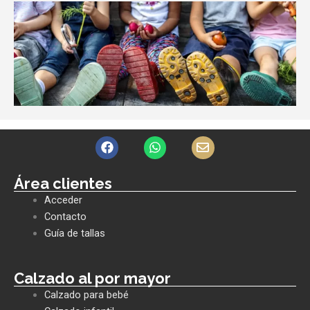
F
W
E
a
h
n
c
a
v
e
t
e
Área clientes
b
s
l
Acceder
o
a
o
o
p
p
Contacto
k
p
e
Guía de tallas
Calzado al por mayor
Calzado para bebé