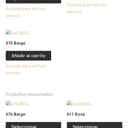
Accede para ver los
Las
Accede para ver los
precios
opciones
precios
se
pueden
elegir
en
676 Beige
la
página
Añadir al carrito
de
Accede para ver los
producto
precios
Productos relacionados
Este
Es
producto
pr
676 Beige
611 Rosa
tiene
tie
múltiples
múl
Seleccionar
Seleccionar