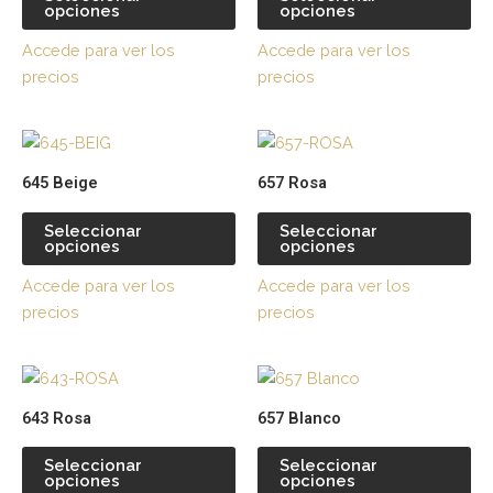
opciones
opciones
variantes.
var
Las
La
Accede para ver los
Accede para ver los
opciones
op
precios
precios
se
se
pueden
pu
Este
Es
elegir
ele
producto
pr
en
en
645 Beige
657 Rosa
tiene
tie
la
la
múltiples
múl
página
pá
Seleccionar
Seleccionar
opciones
opciones
variantes.
var
de
de
Las
La
producto
pr
Accede para ver los
Accede para ver los
opciones
op
precios
precios
se
se
pueden
pu
Este
Es
elegir
ele
producto
pr
en
en
643 Rosa
657 Blanco
tiene
tie
la
la
múltiples
múl
página
pá
Seleccionar
Seleccionar
opciones
opciones
variantes.
var
de
de