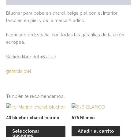
Blucher para bebe en charol beige piel con el interior
también en piel y de la marca Aladino
Fabricado en España, con todas las garantías de la unión
europea.
Surtido libre del 16 al 20
garantia piel
También te recomendamos…
Este
producto
40 blucher charol marino
676 Blanco
tiene
múltiples
Seleccionar
Añadir al carrito
opciones
variantes.