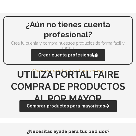
pueden
pu
elegir
ele
en
en
la
la
¿Aún no tienes cuenta
página
pá
profesional?
de
de
Crea tu cuenta y compra nuestros productos de forma fácil y
producto
pr
rápida
Crear cuenta profesional
Comprar productos al por mayor
UTILIZA PORTAL FAIRE
COMPRA DE PRODUCTOS
AL POR MAYOR
Comprar productos para mayoristas
¿Necesitas ayuda para tus pedidos?