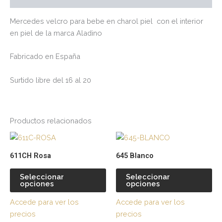
Mercedes velcro para bebe en charol piel con el interior
en piel de la marca Aladino
Fabricado en España
Surtido libre del 16 al 20
Productos relacionados
Este
Es
producto
pr
611CH Rosa
645 Blanco
tiene
tie
múltiples
múl
Seleccionar
Seleccionar
opciones
opciones
variantes.
var
Las
La
Accede para ver los
Accede para ver los
opciones
op
precios
precios
se
se