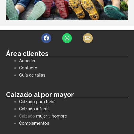
F
W
E
a
h
n
c
a
v
e
t
e
Área clientes
b
s
l
Acceder
o
a
o
o
p
p
Contacto
k
p
e
Guía de tallas
Calzado al por mayor
Calzado para bebé
Calzado infantil
Calzado
mujer
y
hombre
Complementos