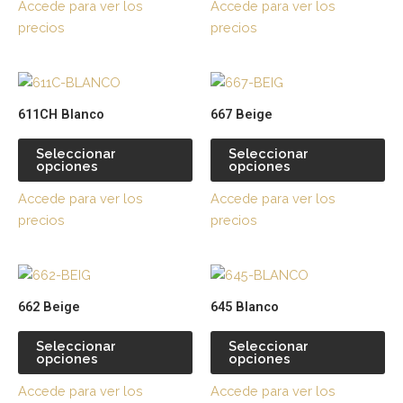
Accede para ver los
Accede para ver los
opciones
op
precios
precios
se
se
pueden
pu
Este
Es
elegir
ele
producto
pr
en
en
611CH Blanco
667 Beige
tiene
tie
la
la
múltiples
múl
página
pá
Seleccionar
Seleccionar
opciones
opciones
variantes.
var
de
de
Las
La
producto
pr
Accede para ver los
Accede para ver los
opciones
op
precios
precios
se
se
pueden
pu
Este
Es
elegir
ele
producto
pr
en
en
662 Beige
645 Blanco
tiene
tie
la
la
múltiples
múl
página
pá
Seleccionar
Seleccionar
opciones
opciones
variantes.
var
de
de
Las
La
producto
pr
Accede para ver los
Accede para ver los