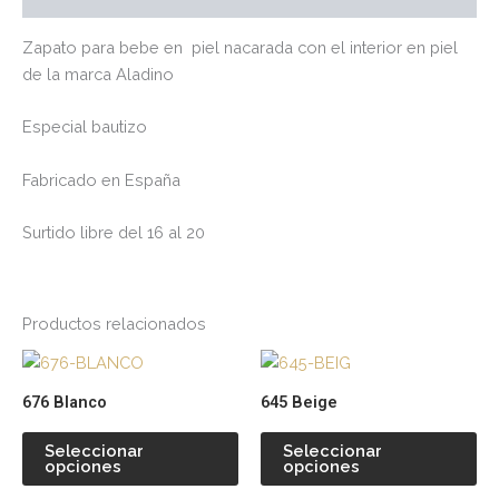
Zapato para bebe en piel nacarada con el interior en piel
de la marca Aladino
Especial bautizo
Fabricado en España
Surtido libre del 16 al 20
Productos relacionados
Este
Es
producto
pr
676 Blanco
645 Beige
tiene
tie
múltiples
múl
Seleccionar
Seleccionar
opciones
opciones
variantes.
var
Las
La