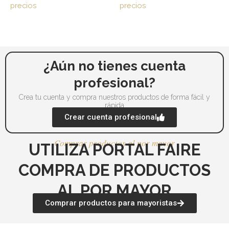
opciones
op
precios
precios
se
se
pueden
pu
elegir
ele
en
en
la
la
¿Aún no tienes cuenta
página
pá
profesional?
de
de
Crea tu cuenta y compra nuestros productos de forma fácil y
producto
pr
rápida
Crear cuenta profesional
Comprar productos al por mayor
UTILIZA PORTAL FAIRE
COMPRA DE PRODUCTOS
AL POR MAYOR
Comprar productos para mayoristas