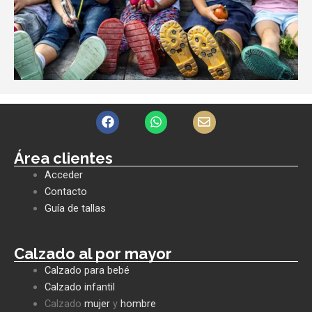
F
W
E
a
h
n
c
a
v
e
t
e
Área clientes
b
s
l
Acceder
o
a
o
o
p
p
Contacto
k
p
e
Guía de tallas
Calzado al por mayor
Calzado para bebé
Calzado infantil
Calzado
mujer
y
hombre