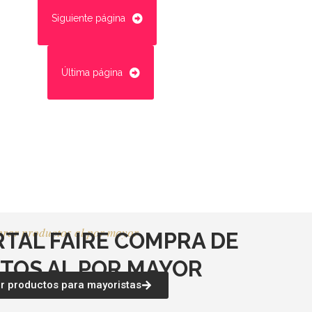
Siguiente página
Última página
rar productos al por mayor
RTAL FAIRE COMPRA DE
TOS AL POR MAYOR
 productos para mayoristas