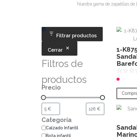
Nuestra gama de zapatillas de l
Categoría
Disponibilidad
Filtrar productos
1-K87
Cerrar
Sanda
Filtros de
Baref
☆
☆
☆
productos
Precio
Compra
Categoría
Sanda
Calzado Infantil
Marin
Bota infantil