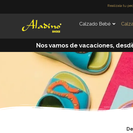
Ir
Realízala tu pe
al
contenido
Calzado Bebé
Calza
M
Nos vamos de vacaciones, desde e
De