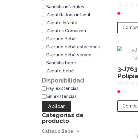
☆
☆
☆
Sandalia infantiles
Zapatilla lona infantil
Zapato Infantil
Compra
Zapatos Comunión
Calzado Bebé
Calzado bebé estaciones
Calzado bebé verano
Sandalia bebé
3-J763
Zapato bebé
Polipi
Disponibilidad
☆
☆
☆
Hay existencias
Sin existencias
Compra
Aplicar
Categorías de
producto
Calzado Bebé