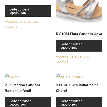
múltiples
múl
variantes.
var
Seleccionar
opciones
Las
La
opciones
op
Accede para ver los
se
se
precios
pueden
pu
5-S1064 Plata Sandalia Joya
elegir
ele
en
en
Seleccionar
la
la
opciones
página
pá
Accede para ver los
de
de
precios
producto
pr
Este
Es
producto
pr
2193 Marino Sandalia
230-141L Oro Bailarina de
tiene
tie
Romana Infantil
Charol
múltiples
múl
variantes.
var
Seleccionar
Seleccionar
opciones
opciones
Las
La