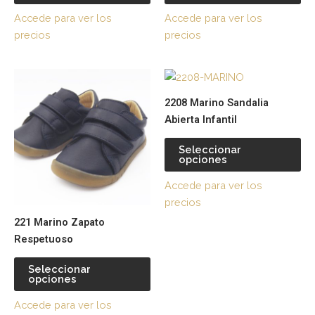
opciones
op
Accede para ver los
Accede para ver los
se
se
precios
precios
pueden
pu
elegir
ele
Este
Es
en
en
producto
pr
la
la
2208 Marino Sandalia
tiene
tie
página
pá
Abierta Infantil
múltiples
múl
de
de
variantes.
var
producto
pr
Seleccionar
opciones
Las
La
opciones
op
Accede para ver los
se
se
precios
pueden
pu
221 Marino Zapato
elegir
ele
Respetuoso
en
en
la
la
Seleccionar
página
pá
opciones
de
de
Accede para ver los
producto
pr