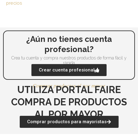
precios
¿Aún no tienes cuenta
profesional?
Crea tu cuenta y compra nuestros productos de forma fácil y
rápida
Crear cuenta profesional
Comprar productos al por mayor
UTILIZA PORTAL FAIRE
COMPRA DE PRODUCTOS
AL POR MAYOR
Comprar productos para mayoristas