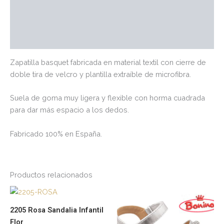
Información adicional
Marca
Valoraciones (0)
Zapatilla basquet fabricada en material textil con cierre de
doble tira de velcro y plantilla extraíble de microfibra.
Suela de goma muy ligera y flexible con horma cuadrada
para dar más espacio a los dedos.
Fabricado 100% en España.
Productos relacionados
Este
Es
producto
pr
2205 Rosa Sandalia Infantil
tiene
tie
Flor