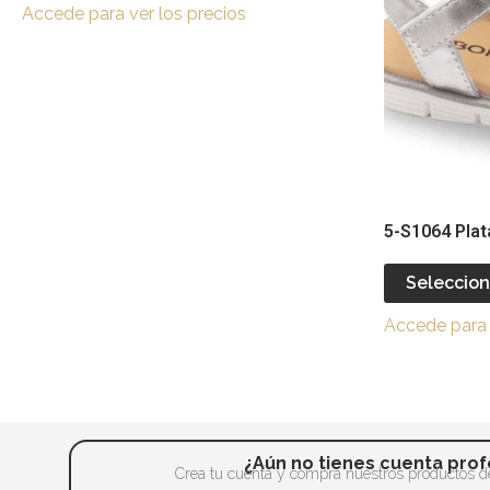
página
Accede para ver los precios
Las
de
opciones
producto
se
pueden
elegir
en
la
página
5-S1064 Plat
de
producto
Seleccion
Accede para 
¿Aún no tienes cuenta prof
Crea tu cuenta y compra nuestros productos de