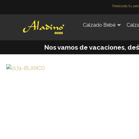
Ir
Realízala tu pe
al
contenido
Calzado Bebé
Calza
M
Nos vamos de vacaciones, desde 