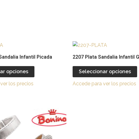
Este
producto
andalia Infantil Picada
2207 Plata Sandalia Infantil G
tiene
múltiples
ar opciones
Seleccionar opciones
variantes.
v
ver los precios
Accede para ver los precios
Las
opciones
se
Este
pueden
producto
elegir
e
tiene
en
múltiples
la
l
variantes.