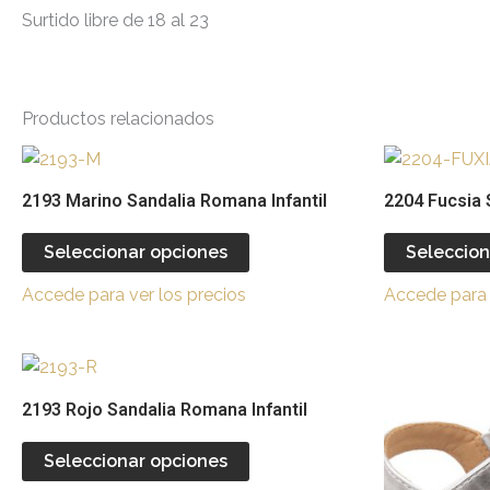
Surtido libre de 18 al 23
Productos relacionados
Este
producto
2193 Marino Sandalia Romana Infantil
2204 Fucsia S
tiene
múltiples
Seleccionar opciones
Seleccion
variantes.
Accede para ver los precios
Accede para 
Las
opciones
se
Este
pueden
producto
2193 Rojo Sandalia Romana Infantil
elegir
tiene
en
múltiples
Seleccionar opciones
la
variantes.