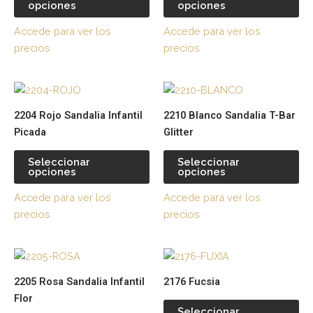
opciones
opciones
Las
La
opciones
op
Accede para ver los
Accede para ver los
se
se
precios
precios
pueden
pu
elegir
ele
Este
Es
en
en
producto
pr
la
la
2204 Rojo Sandalia Infantil
2210 Blanco Sandalia T-Bar
tiene
tie
página
pá
Picada
Glitter
múltiples
múl
de
de
variantes.
var
producto
pr
Seleccionar
Seleccionar
opciones
opciones
Las
La
opciones
op
Accede para ver los
Accede para ver los
se
se
precios
precios
pueden
pu
elegir
ele
Este
Es
en
en
producto
pr
la
la
2205 Rosa Sandalia Infantil
2176 Fucsia
tiene
tie
página
pá
Flor
múltiples
múl
de
de
Seleccionar