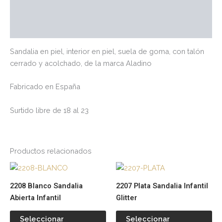
Marca
Valoraciones (0)
Sandalia en piel, interior en piel, suela de goma, con talón
cerrado y acolchado, de la marca Aladino
Fabricado en España
Surtido libre de 18 al 23
Productos relacionados
Este
Es
producto
pr
2208 Blanco Sandalia
2207 Plata Sandalia Infantil
tiene
tie
Abierta Infantil
Glitter
múltiples
múl
variantes.
var
Seleccionar
Seleccionar