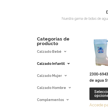
Nuestra gama de botas de agua 
Categorías de
producto
Calzado Bebé
Calzado Infantil
2300-6943
Calzado Mujer
de agua S
Calzado Hombre
Selecci
opcion
Complementos
Accede pa