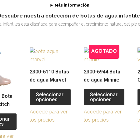
Más información
Descubre nuestra colección de botas de agua infantile
infantiles está diseñada para acompañar el crecimiento natural del pie e
AGOTADO
Este
Este
Este
producto
producto
produ
tiene
tiene
tiene
2300-6110 Botas
2300-6944 Bota
múltiples
múltiples
múltip
de agua Marvel
de agua Minnie
variantes.
variantes.
variant
Las
Las
Las
Seleccionar
Seleccionar
 Bota
opciones
opciones
opciones
opciones
opcio
titch
se
se
se
Accede para ver
Accede para ver
pueden
pueden
puede
onar
los precios
los precios
l
es
elegir
elegir
elegir
en
en
en
ra ver