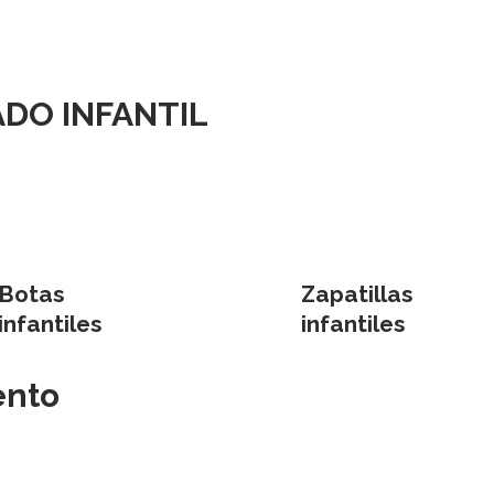
la
la
página
página
de
de
cto
producto
producto
DO INFANTIL
Botas
Zapatillas
infantiles
infantiles
ento