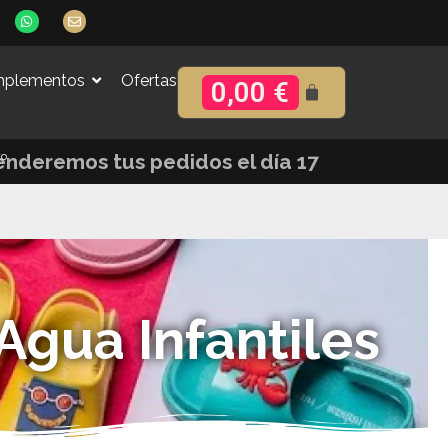
W
E
h
n
a
v
t
e
s
l
plementos
Ofertas
a
o
0,00
€
p
p
p
e
to
tenderemos tus pedidos el día 17
Agua Infantiles