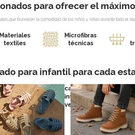
onados para ofrecer el máximo 
les que favorecen la comodidad de los niños y niñas durante todo el día.
Materiales
Microfibras
textiles
técnicas
t
ado para infantil para cada est
calzado
infantil
verano