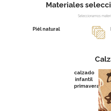
Materiales selecci
Seleccionamos materia
Piél natural
Calz
calzado
infantil
primavera