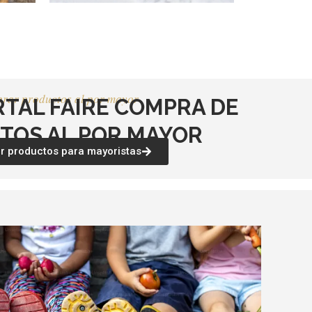
rar productos al por mayor
RTAL FAIRE COMPRA DE
TOS AL POR MAYOR
 productos para mayoristas