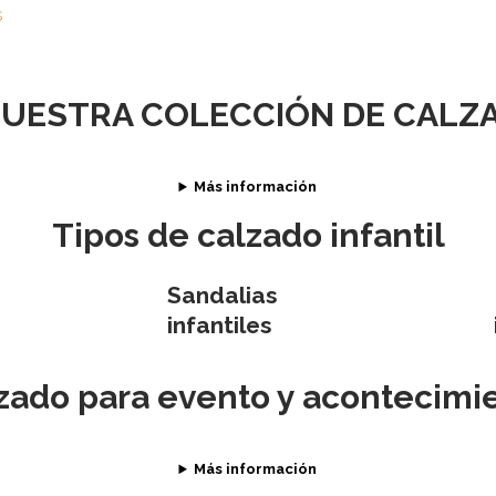
la
la
la
s
página
página
página
de
de
de
producto
producto
produ
UESTRA COLECCIÓN DE CALZA
Más información
Tipos de calzado infantil
Sandalias
infantiles
zado para evento y acontecimi
Más información