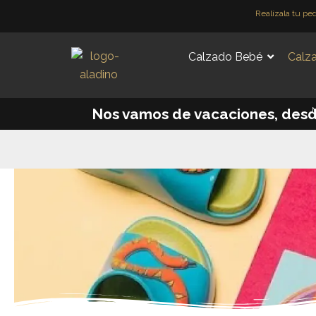
Ir
Realízala tu pe
al
contenido
Calzado Bebé
Calza
M
Nos vamos de vacaciones, desde e