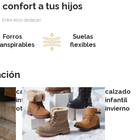
confort a tus hijos
 Entre ellos destacan:
Forros
Suelas
ranspirables
flexibles
ación
calzado
calzado
infantil
infantil
otoño
invierno