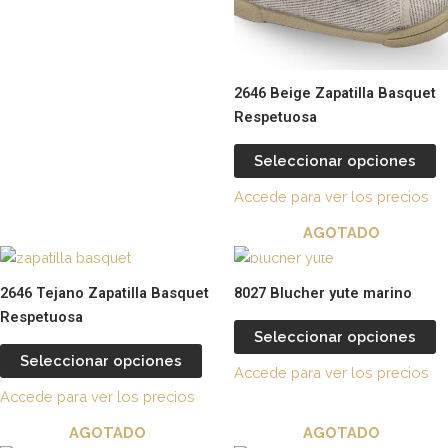
opciones
o
se
s
pueden
p
elegir
el
2646 Beige Zapatilla Basquet
en
e
Respetuosa
la
la
página
p
Seleccionar opciones
de
d
Accede para ver los precios
producto
p
AGOTADO
Este
E
producto
p
2646 Tejano Zapatilla Basquet
8027 Blucher yute marino
tiene
t
Respetuosa
múltiples
m
Seleccionar opciones
variantes.
va
Seleccionar opciones
Accede para ver los precios
Las
L
Accede para ver los precios
opciones
o
se
s
AGOTADO
AGOTADO