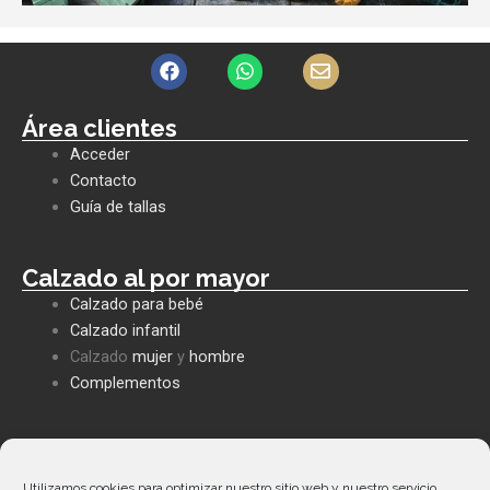
F
W
E
a
h
n
c
a
v
e
t
e
Área clientes
b
s
l
Acceder
o
a
o
o
p
p
Contacto
k
p
e
Guía de tallas
Calzado al por mayor
Calzado para bebé
Calzado infantil
Calzado
mujer
y
hombre
Complementos
Políticas empresa
Política de privacidad
Utilizamos cookies para optimizar nuestro sitio web y nuestro servicio.