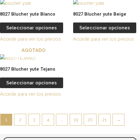
pueden
p
Este
E
elegir
el
producto
p
8027 Blucher yute Blanco
8027 Blucher yute Beige
en
e
tiene
t
la
la
múltiples
m
Seleccionar opciones
Seleccionar opciones
página
p
variantes.
va
de
d
Accede para ver los precios
Accede para ver los precios
Las
L
producto
p
opciones
o
AGOTADO
se
s
Este
pueden
p
producto
8027 Blucher yute Tejano
elegir
el
tiene
en
e
múltiples
Seleccionar opciones
la
la
variantes.
página
p
Accede para ver los precios
Las
de
d
opciones
producto
p
se
pueden
1
2
3
4
…
19
20
21
→
elegir
en