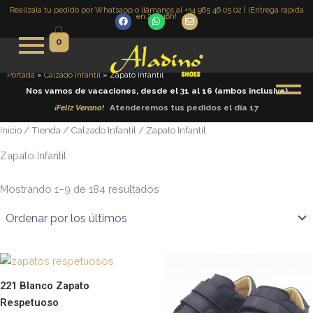
Ordenado
Ir
Realízala tu pedido por Whatsapp o llámanos al +34 965 46 05 02 | ¡Entrega rápida
por
en 24 -48h!
F
W
E
los
al
a
h
n
últimos
c
a
v
contenido
0
e
t
e
b
s
l
o
a
o
o
p
p
Portada
»
Calzado Infantil
»
Zapato Infantil
k
p
e
Nos vamos de vacaciones, desde el 31 al 16 (ambos inclusive)
¡
F
e
l
i
z
V
e
r
a
n
o
!
|
Atenderemos tus pedidos el día 17
Inicio
/
Tienda
/
Calzado Infantil
/ Zapato Infantil
Zapato Infantil
Mostrando 1–9 de 184 resultados
Este
E
producto
p
221 Blanco Zapato
tiene
t
Respetuoso
múltiples
m