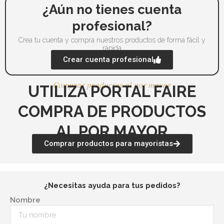
la
¿Aún no tienes cuenta
página
profesional?
de
producto
Crea tu cuenta y compra nuestros productos de forma fácil y
rápida
Crear cuenta profesional
Comprar productos al por mayor
UTILIZA PORTAL FAIRE
COMPRA DE PRODUCTOS
AL POR MAYOR
Comprar productos para mayoristas
¿Necesitas ayuda para tus pedidos?
Nombre