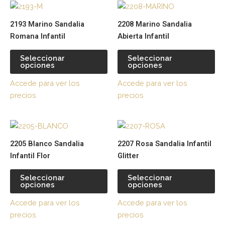
Este
Es
producto
pr
2193 Marino Sandalia
2208 Marino Sandalia
tiene
tie
Romana Infantil
Abierta Infantil
múltiples
múl
variantes.
var
Seleccionar
Seleccionar
opciones
opciones
Las
La
opciones
op
Accede para ver los
Accede para ver los
se
se
precios
precios
pueden
pu
elegir
ele
Este
Es
en
en
producto
pr
la
la
2205 Blanco Sandalia
2207 Rosa Sandalia Infantil
tiene
tie
página
pá
Infantil Flor
Glitter
múltiples
múl
de
de
variantes.
var
producto
pr
Seleccionar
Seleccionar
opciones
opciones
Las
La
opciones
op
Accede para ver los
Accede para ver los
se
se
precios
precios
pueden
pu