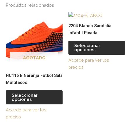
Productos relacionados
Este
Es
producto
pr
2204 Blanco Sandalia
tiene
tie
Infantil Picada
múltiples
múl
variantes.
var
Seleccionar
opciones
Las
La
opciones
op
AGOTADO
Accede para ver los
se
se
precios
pueden
pu
HC116 E Naranja Fútbol Sala
elegir
ele
Multitacos
en
en
la
la
Seleccionar
página
pá
opciones
de
de
Accede para ver los
producto
pr
precios