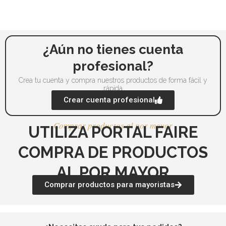
elegir
ele
en
en
la
la
página
pá
¿Aún no tienes cuenta
de
de
profesional?
producto
pr
Crea tu cuenta y compra nuestros productos de forma fácil y
rápida
Crear cuenta profesional
Comprar productos al por mayor
UTILIZA PORTAL FAIRE
COMPRA DE PRODUCTOS
AL POR MAYOR
Comprar productos para mayoristas