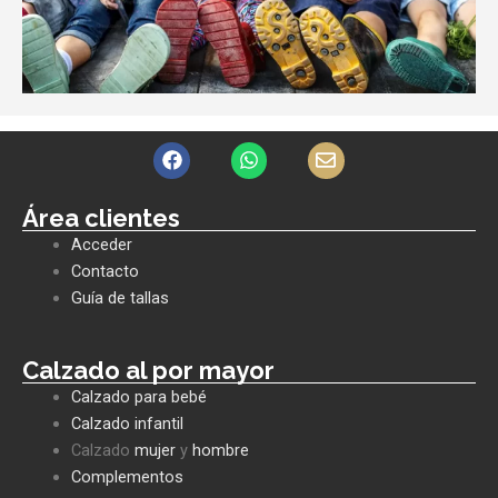
F
W
E
a
h
n
c
a
v
e
t
e
Área clientes
b
s
l
Acceder
o
a
o
o
p
p
Contacto
k
p
e
Guía de tallas
Calzado al por mayor
Calzado para bebé
Calzado infantil
Calzado
mujer
y
hombre
Complementos