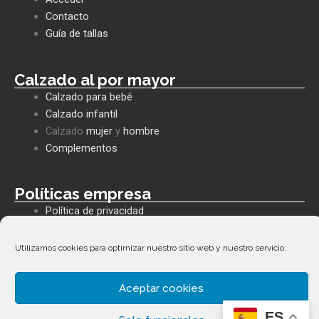
o
a
o
o
p
p
Contacto
k
p
e
Guía de tallas
Calzado al por mayor
Calzado para bebé
Calzado infantil
Calzado
mujer
y
hombre
Complementos
Políticas empresa
Política de privacidad
Envíos y devoluciones
Política de cookies
Utilizamos cookies para optimizar nuestro sitio web y nuestro servicio.
Términos y condiciones
Aceptar cookies
ES