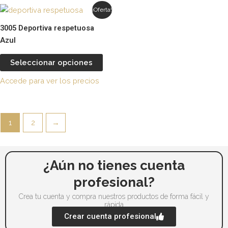
pueden
p
Este
¡Oferta!
elegir
el
producto
3005 Deportiva respetuosa
en
e
tiene
Azul
la
la
múltiples
página
p
variantes.
Seleccionar opciones
de
d
Las
producto
p
Accede para ver los precios
opciones
se
pueden
elegir
1
2
→
en
la
página
¿Aún no tienes cuenta
de
profesional?
producto
Crea tu cuenta y compra nuestros productos de forma fácil y
rápida
Crear cuenta profesional