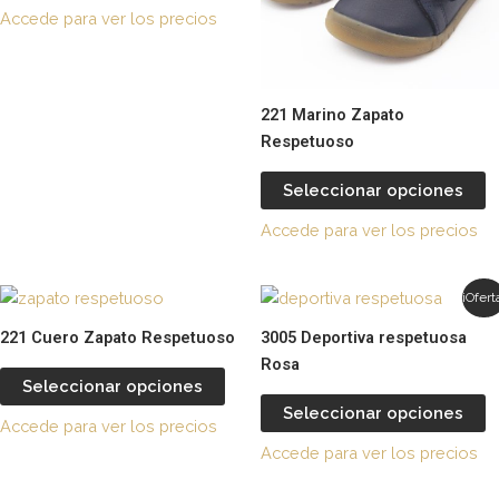
producto
p
Accede para ver los precios
opciones
o
se
s
pueden
p
elegir
el
221 Marino Zapato
en
e
Respetuoso
la
la
página
p
Seleccionar opciones
de
d
Accede para ver los precios
producto
p
Este
E
¡Ofert
producto
p
221 Cuero Zapato Respetuoso
3005 Deportiva respetuosa
tiene
t
Rosa
múltiples
m
Seleccionar opciones
variantes.
va
Seleccionar opciones
Accede para ver los precios
Las
L
Accede para ver los precios
opciones
o
se
s