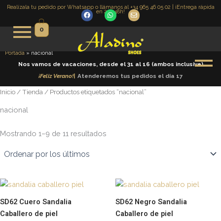
Ordenado
Ir
Realízala tu pedido por Whatsapp o llámanos al +34 965 46 05 02 | ¡Entrega rápida
por
en 24 -48h!
F
W
E
los
al
a
h
n
últimos
c
a
v
contenido
0
e
t
e
b
s
l
o
a
o
o
p
p
Portada
»
nacional
k
p
e
Nos vamos de vacaciones, desde el 31 al 16 (ambos inclusive)
¡
F
e
l
i
z
V
e
r
a
n
o
!
|
Atenderemos tus pedidos el día 17
Inicio
/
Tienda
/ Productos etiquetados “nacional”
nacional
Mostrando 1–9 de 11 resultados
Este
E
producto
p
SD62 Cuero Sandalia
SD62 Negro Sandalia
tiene
t
Caballero de piel
Caballero de piel
múltiples
m