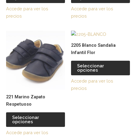
opciones
op
Accede para ver los
Accede para ver los
se
se
precios
precios
pueden
pu
elegir
ele
Este
Es
en
en
producto
pr
la
la
2205 Blanco Sandalia
tiene
tie
página
pá
Infantil Flor
múltiples
múl
de
de
variantes.
var
producto
pr
Seleccionar
opciones
Las
La
opciones
op
Accede para ver los
se
se
precios
pueden
pu
221 Marino Zapato
elegir
ele
Respetuoso
en
en
la
la
Seleccionar
página
pá
opciones
de
de
Accede para ver los
producto
pr