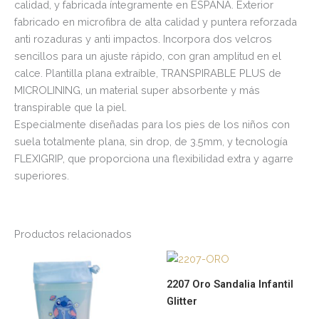
calidad, y fabricada íntegramente en ESPAÑA. Exterior
fabricado en microfibra de alta calidad y puntera reforzada
anti rozaduras y anti impactos. Incorpora dos velcros
sencillos para un ajuste rápido, con gran amplitud en el
calce. Plantilla plana extraíble, TRANSPIRABLE PLUS de
MICROLINING, un material super absorbente y más
transpirable que la piel.
Especialmente diseñadas para los pies de los niños con
suela totalmente plana, sin drop, de 3.5mm, y tecnología
FLEXIGRIP, que proporciona una flexibilidad extra y agarre
superiores.
Productos relacionados
Este
Es
producto
pr
2207 Oro Sandalia Infantil
tiene
tie
Glitter
múltiples
múl