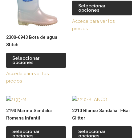
variantes.
var
Seleccionar
opciones
Las
La
opciones
op
Accede para ver los
se
se
precios
pueden
pu
2300-6943 Bota de agua
elegir
ele
Stitch
en
en
la
la
Seleccionar
página
pá
opciones
de
de
Accede para ver los
producto
pr
precios
Este
Es
producto
pr
2193 Marino Sandalia
2210 Blanco Sandalia T-Bar
tiene
tie
Romana Infantil
Glitter
múltiples
múl
variantes.
var
Seleccionar
Seleccionar
opciones
opciones
Las
La