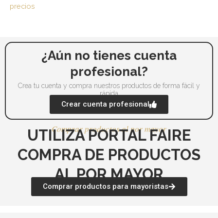
precios
¿Aún no tienes cuenta
profesional?
Crea tu cuenta y compra nuestros productos de forma fácil y
rápida
Crear cuenta profesional
Comprar productos al por mayor
UTILIZA PORTAL FAIRE
COMPRA DE PRODUCTOS
AL POR MAYOR
Comprar productos para mayoristas