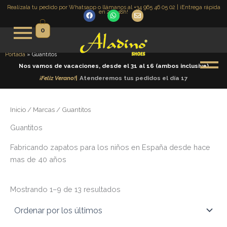
Ordenado
Ir
Realízala tu pedido por Whatsapp o llámanos al +34 965 46 05 02 | ¡Entrega rápida
por
en 24 -48h!
F
W
E
los
al
a
h
n
últimos
c
a
v
contenido
0
e
t
e
b
s
l
o
a
o
o
p
p
Portada
»
Guantitos
k
p
e
Nos vamos de vacaciones, desde el 31 al 16 (ambos inclusive)
¡
F
e
l
i
z
V
e
r
a
n
o
!
|
Atenderemos tus pedidos el día 17
Inicio
/ Marcas / Guantitos
Guantitos
Fabricando zapatos para los niños en España desde hace
mas de 40 años
Mostrando 1–9 de 13 resultados