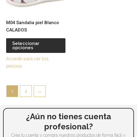
opciones
se
pueden
M04 Sandalia piel Blanco
elegir
CALADOS
en
la
Seleccionar
página
opciones
de
Accede para ver los
producto
precios
1
2
→
¿Aún no tienes cuenta
profesional?
Crea tu cuenta y compra nuestros productos de forma fácil y