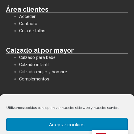
c
a
v
e
t
e
Área clientes
b
s
l
Acceder
o
a
o
o
p
p
Contacto
k
p
e
Guía de tallas
Calzado al por mayor
Calzado para bebé
Calzado infantil
Calzado
mujer
y
hombre
Complementos
Políticas empresa
Política de privacidad
Utilizamos cookies para optimizar nuestro sitio web y nuestro servicio.
Envíos y devoluciones
Política de cookies
Aceptar cookies
Términos y condiciones
Facebook
Whatsapp
Envelope
Phone-