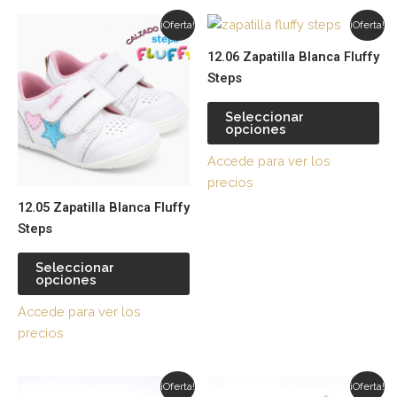
Este
Es
¡Oferta!
¡Oferta!
producto
pr
12.06 Zapatilla Blanca Fluffy
tiene
tie
Steps
múltiples
múl
variantes.
var
Seleccionar
opciones
Las
La
opciones
op
Accede para ver los
se
se
precios
pueden
pu
12.05 Zapatilla Blanca Fluffy
elegir
ele
Steps
en
en
la
la
Seleccionar
página
pá
opciones
de
de
Accede para ver los
producto
pr
precios
Este
Es
¡Oferta!
¡Oferta!