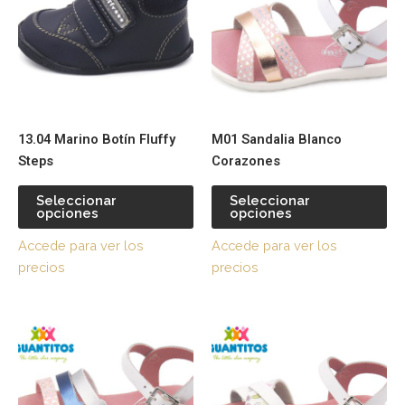
múltiples
múl
variantes.
var
Las
La
opciones
op
se
se
pueden
pu
13.04 Marino Botín Fluffy
M01 Sandalia Blanco
elegir
ele
Steps
Corazones
en
en
la
la
Seleccionar
Seleccionar
página
pá
opciones
opciones
de
de
Accede para ver los
Accede para ver los
producto
pr
precios
precios
Este
Es
producto
pr
tiene
tie
múltiples
múl