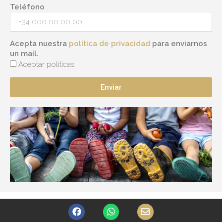
Teléfono
Acepta nuestra
política de privacidad
para enviarnos
un mail.
Aceptar políticas
Enviar
F
W
E
a
h
n