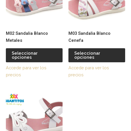
variantes.
var
Las
La
opciones
op
se
se
pueden
pu
M02 Sandalia Blanco
M03 Sandalia Blanco
elegir
ele
Metales
Cenefa
en
en
la
la
Seleccionar
Seleccionar
página
pá
opciones
opciones
de
de
Accede para ver los
Accede para ver los
producto
pr
precios
precios
Este
producto
tiene
múltiples
variantes.
Las