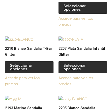
la
la
Seleccionar
página
pá
opciones
de
de
Accede para ver los
producto
pr
precios
Este
Es
producto
pr
2210 Blanco Sandalia T-Bar
2207 Plata Sandalia Infantil
tiene
tie
Glitter
Glitter
múltiples
múl
variantes.
var
Seleccionar
Seleccionar
opciones
opciones
Las
La
opciones
op
Accede para ver los
Accede para ver los
se
se
precios
precios
pueden
pu
elegir
ele
Este
Es
en
en
producto
pr
la
la
2193 Marino Sandalia
2205 Blanco Sandalia
tiene
tie
página
pá