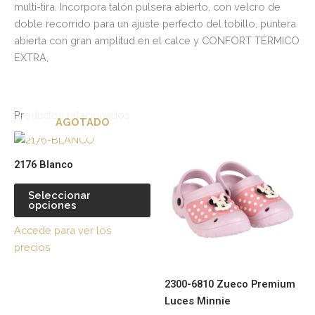
multi-tira. Incorpora talón pulsera abierto, con velcro de
doble recorrido para un ajuste perfecto del tobillo, puntera
abierta con gran amplitud en el calce y CONFORT TÉRMICO
EXTRA,
Productos relacionados
AGOTADO
Este
Es
producto
pr
2176 Blanco
tiene
tie
múltiples
múl
Seleccionar
opciones
variantes.
var
Las
La
Accede para ver los
opciones
op
precios
se
se
pueden
pu
2300-6810 Zueco Premium
elegir
ele
Luces Minnie
en
en