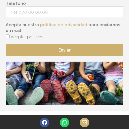
Teléfono
Acepta nuestra
política de privacidad
para enviarnos
un mail.
Aceptar políticas
Enviar
F
W
E
a
h
n