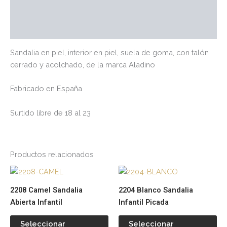
Marca
Valoraciones (0)
Sandalia en piel, interior en piel, suela de goma, con talón
cerrado y acolchado, de la marca Aladino
Fabricado en España
Surtido libre de 18 al 23
Productos relacionados
Este
Es
producto
pr
2208 Camel Sandalia
2204 Blanco Sandalia
tiene
tie
Abierta Infantil
Infantil Picada
múltiples
múl
variantes.
var
Seleccionar
Seleccionar