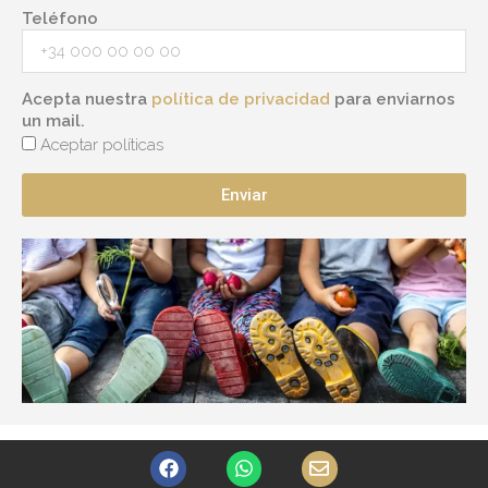
Teléfono
Acepta nuestra
política de privacidad
para enviarnos
un mail.
Aceptar políticas
Enviar
F
W
E
a
h
n