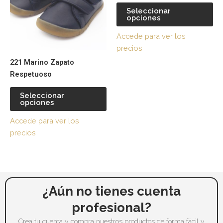
variantes.
var
producto
pr
Seleccionar
opciones
Las
La
opciones
op
Accede para ver los
se
se
precios
pueden
pu
221 Marino Zapato
elegir
ele
Respetuoso
en
en
la
la
Seleccionar
página
pá
opciones
de
de
Accede para ver los
producto
pr
precios
¿Aún no tienes cuenta
profesional?
Crea tu cuenta y compra nuestros productos de forma fácil y