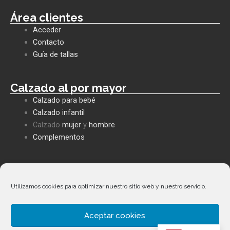
c
a
v
e
t
e
Área clientes
b
s
l
Acceder
o
a
o
o
p
p
Contacto
k
p
e
Guía de tallas
Calzado al por mayor
Calzado para bebé
Calzado infantil
Calzado
mujer
y
hombre
Complementos
Políticas empresa
Política de privacidad
Utilizamos cookies para optimizar nuestro sitio web y nuestro servicio.
Envíos y devoluciones
Política de cookies
Aceptar cookies
Términos y condiciones