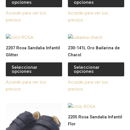
opciones
opciones
Las
La
opciones
op
Accede para ver los
Accede para ver los
se
se
precios
precios
pueden
pu
elegir
ele
Este
Es
en
en
producto
pr
la
la
2207 Rosa Sandalia Infantil
230-141L Oro Bailarina de
tiene
tie
página
pá
Glitter
Charol
múltiples
múl
de
de
variantes.
var
producto
pr
Seleccionar
Seleccionar
opciones
opciones
Las
La
opciones
op
Accede para ver los
Accede para ver los
se
se
precios
precios
pueden
pu
elegir
ele
Este
Es
en
en
producto
pr
la
la
2205 Rosa Sandalia Infantil
tiene
tie
página
pá
Flor
múltiples
múl
de
de