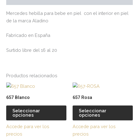
Mercedes hebilla para bebe en piel con el interior en piel
de la marca Aladino
Fabricado en España
Surtido libre del 16 al 20
Productos relacionados
Este
Es
producto
pr
657 Blanco
657 Rosa
tiene
tie
múltiples
múl
Seleccionar
Seleccionar
opciones
opciones
variantes.
var
Las
La
Accede para ver los
Accede para ver los
opciones
op
precios
precios
se
se