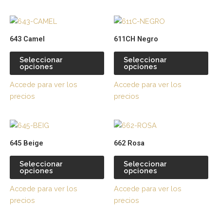
pueden
pu
Este
Es
elegir
ele
producto
pr
en
en
643 Camel
611CH Negro
tiene
tie
la
la
múltiples
múl
página
pá
Seleccionar
Seleccionar
opciones
opciones
variantes.
var
de
de
Las
La
producto
pr
Accede para ver los
Accede para ver los
opciones
op
precios
precios
se
se
pueden
pu
Este
Es
elegir
ele
producto
pr
en
en
645 Beige
662 Rosa
tiene
tie
la
la
múltiples
múl
página
pá
Seleccionar
Seleccionar
opciones
opciones
variantes.
var
de
de
Las
La
producto
pr
Accede para ver los
Accede para ver los
opciones
op
precios
precios
se
se