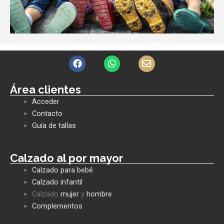
F
W
E
a
h
n
c
a
v
e
t
e
Área clientes
b
s
l
Acceder
o
a
o
o
p
p
Contacto
k
p
e
Guía de tallas
Calzado al por mayor
Calzado para bebé
Calzado infantil
Calzado
mujer
y
hombre
Complementos