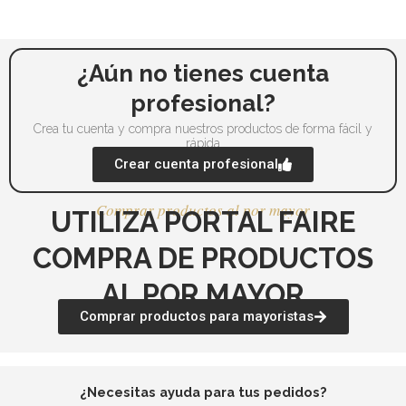
pueden
pu
elegir
ele
en
en
la
la
¿Aún no tienes cuenta
página
pá
profesional?
de
de
Crea tu cuenta y compra nuestros productos de forma fácil y
producto
pr
rápida
Crear cuenta profesional
Comprar productos al por mayor
UTILIZA PORTAL FAIRE
COMPRA DE PRODUCTOS
AL POR MAYOR
Comprar productos para mayoristas
¿Necesitas ayuda para tus pedidos?