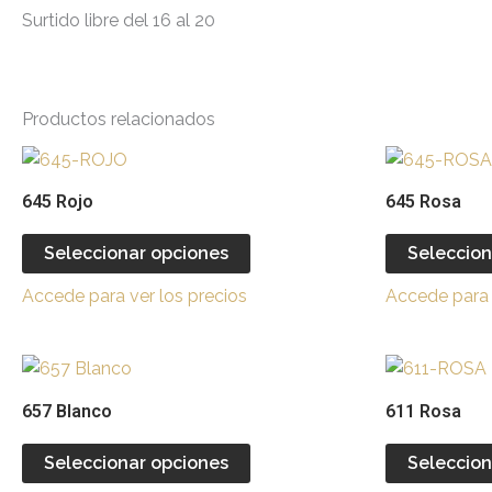
Surtido libre del 16 al 20
Productos relacionados
Este
producto
645 Rojo
645 Rosa
tiene
múltiples
Seleccionar opciones
Seleccion
variantes.
Accede para ver los precios
Accede para 
Las
opciones
se
Este
pueden
producto
657 Blanco
611 Rosa
elegir
tiene
en
múltiples
Seleccionar opciones
Seleccion
la
variantes.