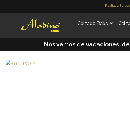
Ir
Realízala tu pe
al
contenido
Calzado Bebé
Calza
M
Nos vamos de vacaciones, desd