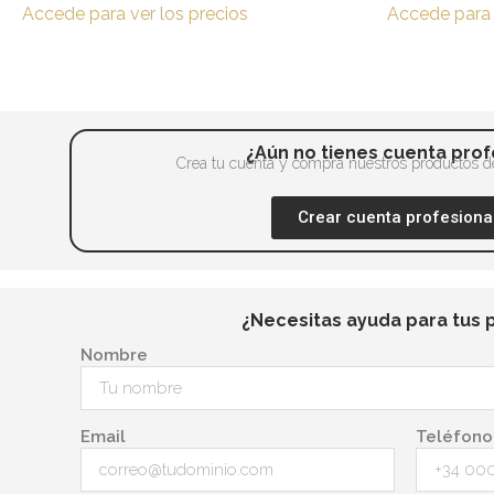
página
Accede para ver los precios
Accede para 
Las
de
opciones
producto
se
pueden
elegir
¿Aún no tienes cuenta prof
en
Crea tu cuenta y compra nuestros productos de
la
Crear cuenta profesiona
página
de
producto
¿Necesitas ayuda para tus 
Nombre
Email
Teléfono