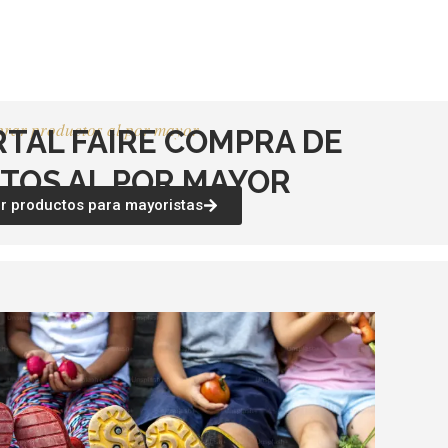
página
página
de
de
producto
producto
rar productos al por mayor
RTAL FAIRE COMPRA DE
TOS AL POR MAYOR
 productos para mayoristas