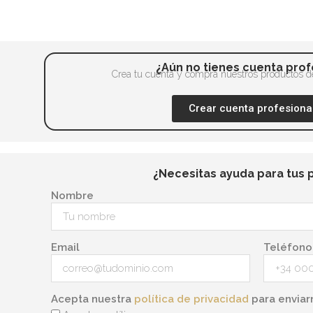
opciones
producto
se
pueden
elegir
¿Aún no tienes cuenta prof
en
Crea tu cuenta y compra nuestros productos de
la
Crear cuenta profesiona
página
de
producto
¿Necesitas ayuda para tus 
Nombre
Email
Teléfono
Acepta nuestra
política de privacidad
para enviar