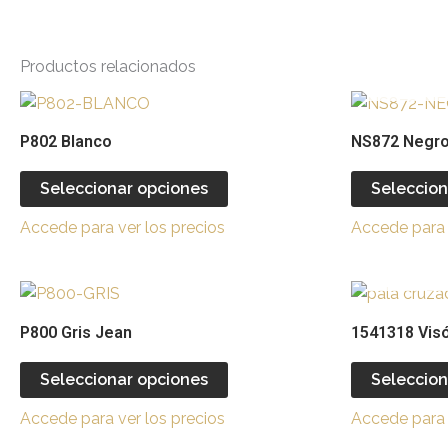
Productos relacionados
Este
producto
P802 Blanco
NS872 Negr
tiene
múltiples
Seleccionar opciones
Seleccion
variantes.
Accede para ver los precios
Accede para 
Las
opciones
se
Este
pueden
producto
P800 Gris Jean
1541318 Visó
elegir
tiene
en
múltiples
Seleccionar opciones
Seleccion
la
variantes.
página
Accede para ver los precios
Accede para 
Las
de