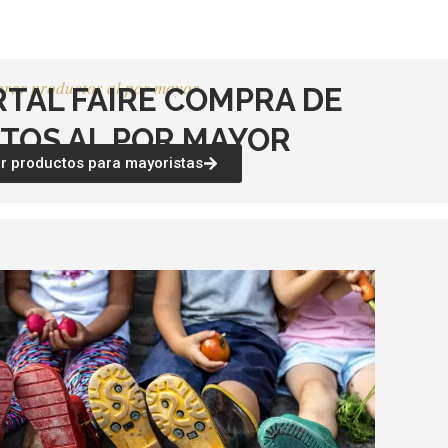
producto
producto
rar productos al por mayor
RTAL FAIRE COMPRA DE
TOS AL POR MAYOR
 productos para mayoristas