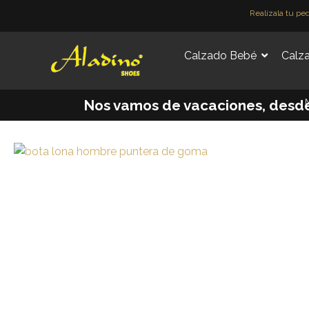
Ir
Realízala tu pe
al
contenido
Calzado Bebé
Calza
M
Nos vamos de vacaciones, desde e