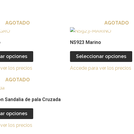
AGOTADO
AGOTADO
Este
producto
o
NS923 Marino
tiene
múltiples
ar opciones
Seleccionar opciones
variantes.
v
ver los precios
Accede para ver los precios
Las
opciones
AGOTADO
se
Este
pueden
producto
n Sandalia de pala Cruzada
elegir
e
tiene
en
múltiples
ar opciones
la
l
variantes.
página
ver los precios
Las
de