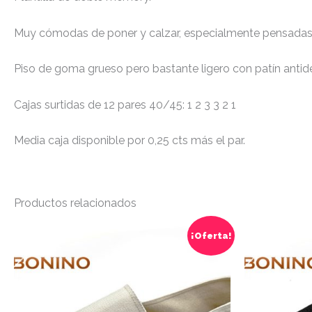
Muy cómodas de poner y calzar, especialmente pensadas
Piso de goma grueso pero bastante ligero con patín antide
Cajas surtidas de 12 pares 40/45: 1 2 3 3 2 1
Media caja disponible por 0,25 cts más el par.
Productos relacionados
Este
¡Oferta!
producto
tiene
múltiples
variantes.