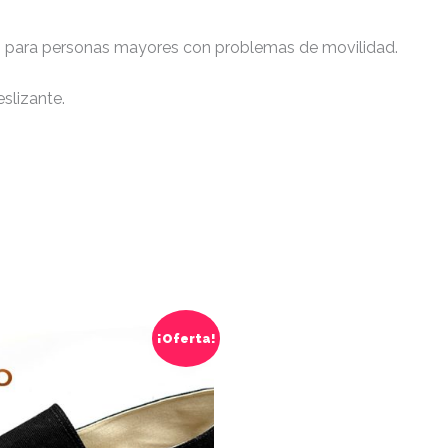
 para personas mayores con problemas de movilidad.
slizante.
Este
¡Oferta!
producto
tiene
múltiples
variantes.
v