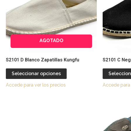
Las
opciones
se
pueden
elegir
AGOTADO
en
la
página
S2101 D Blanco Zapatillas Kungfu
S2101 C Negr
de
producto
Seleccionar opciones
Seleccion
Accede para ver los precios
Accede para 
Este
producto
tiene