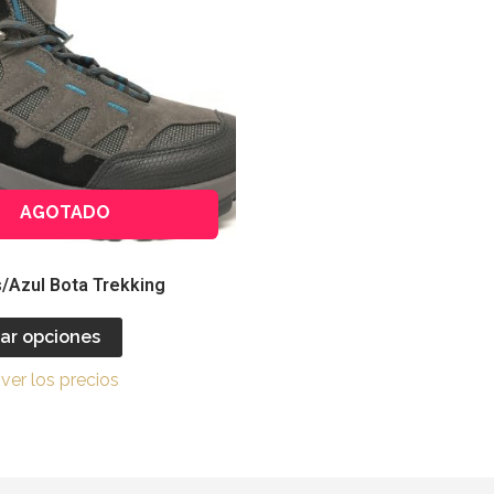
múltiples
variantes.
Las
opciones
se
pueden
elegir
AGOTADO
en
la
página
/Azul Bota Trekking
de
producto
ar opciones
ver los precios