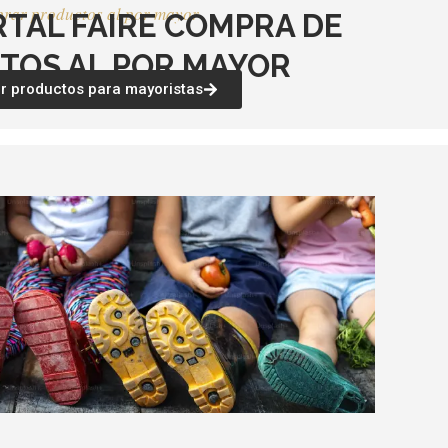
rar productos al por mayor
RTAL FAIRE COMPRA DE
TOS AL POR MAYOR
 productos para mayoristas