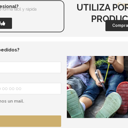
Comp
UTILIZA PO
esional?
 forma fácil y rápida
PRODUC
l
Comprar
pedidos?
nos un mail.