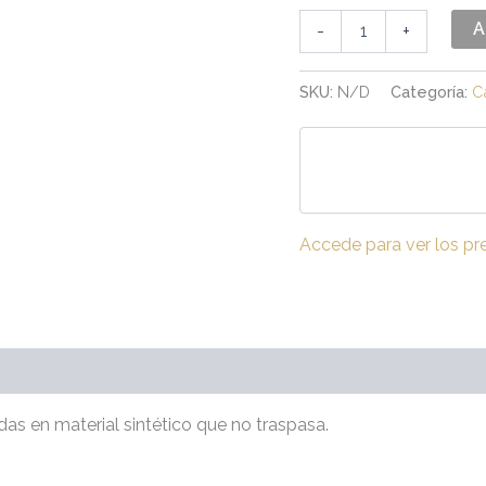
A
-
+
SKU:
N/D
Categoría:
C
Accede para ver los pr
(0)
adas en material sintético que no traspasa.