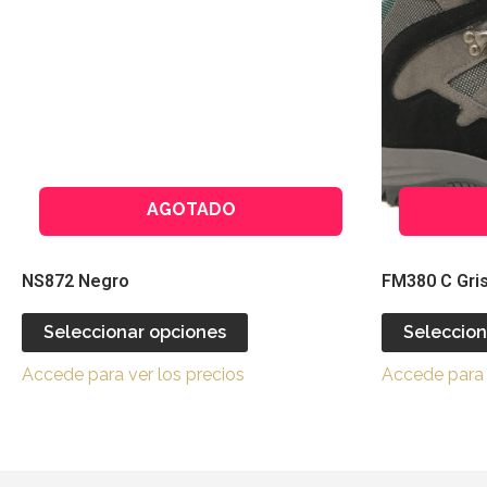
múltiples
variantes.
Las
opciones
se
pueden
elegir
AGOTADO
en
la
página
NS872 Negro
FM380 C Gris
de
producto
Seleccionar opciones
Seleccion
Accede para ver los precios
Accede para 