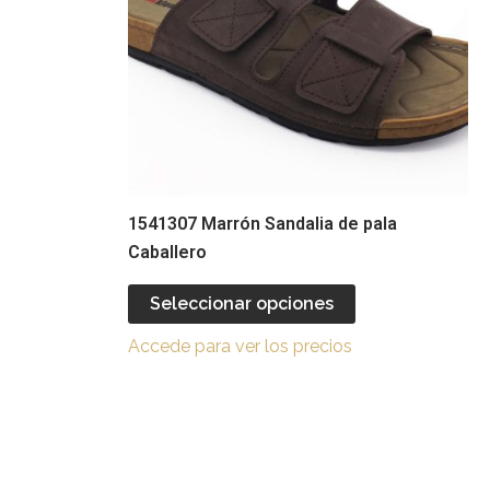
Las
Las
opciones
opciones
se
se
pueden
pueden
legir
elegir
en
en
a
la
página
página
1541307 Marrón Sandalia de pala
de
de
Caballero
producto
producto
Seleccionar opciones
Accede para ver los precios