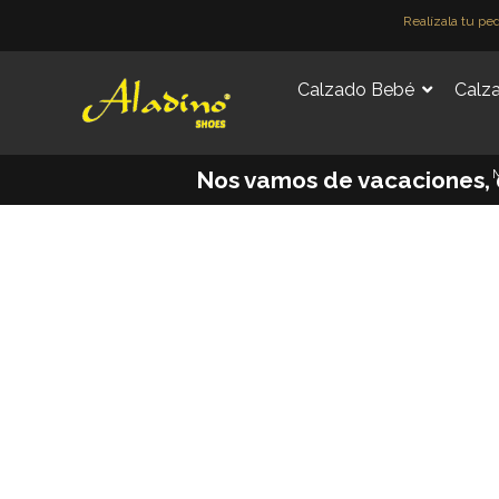
Ir
Realízala tu pe
al
contenido
Calzado Bebé
Calza
M
Nos vamos de vacaciones, des