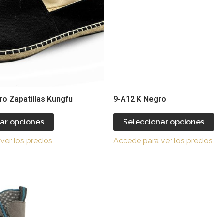
Las
opciones
se
pueden
elegir
e
en
la
l
página
o Zapatillas Kungfu
9-A12 K Negro
de
producto
ar opciones
Seleccionar opciones
ver los precios
Accede para ver los precios
Este
producto
tiene