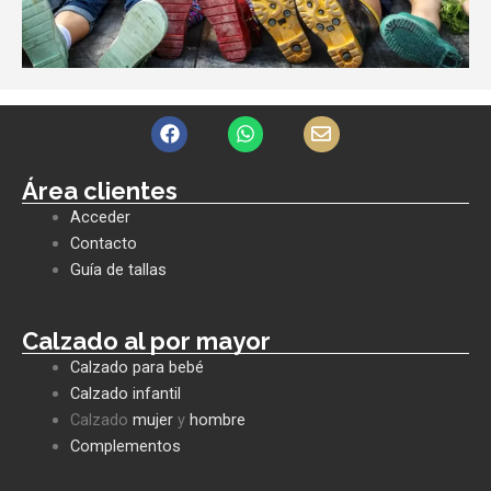
F
W
E
a
h
n
c
a
v
e
t
e
Área clientes
b
s
l
Acceder
o
a
o
o
p
p
Contacto
k
p
e
Guía de tallas
Calzado al por mayor
Calzado para bebé
Calzado infantil
Calzado
mujer
y
hombre
Complementos