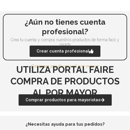
elegir
ele
en
en
la
la
¿Aún no tienes cuenta
página
pá
profesional?
de
de
Crea tu cuenta y compra nuestros productos de forma fácil y
producto
pr
rápida
Crear cuenta profesional
Comprar productos al por mayor
UTILIZA PORTAL FAIRE
COMPRA DE PRODUCTOS
AL POR MAYOR
Comprar productos para mayoristas
¿Necesitas ayuda para tus pedidos?