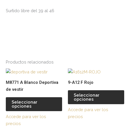
Surtido libre del 39 al 46
Productos relacionados
Este
Es
producto
pr
M8771 A Blanco Deportiva
9-A12 F Rojo
tiene
tie
de vestir
múltiples
múl
Seleccionar
opciones
variantes.
var
Seleccionar
opciones
Las
La
Accede para ver los
opciones
op
Accede para ver los
precios
se
se
precios
pueden
pu