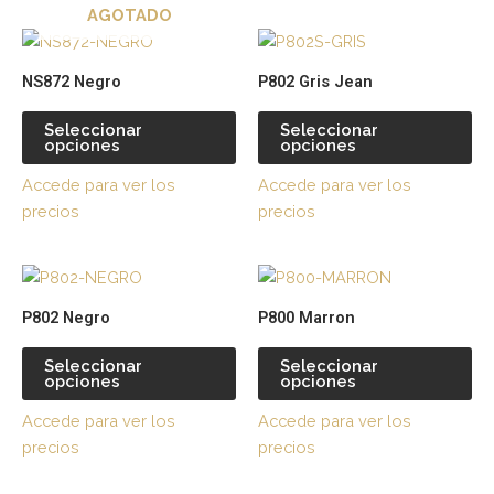
AGOTADO
elegir
ele
Este
Es
en
en
producto
pr
la
la
NS872 Negro
P802 Gris Jean
tiene
tie
página
pá
múltiples
múl
de
de
Seleccionar
Seleccionar
opciones
opciones
variantes.
var
producto
pr
Las
La
Accede para ver los
Accede para ver los
opciones
op
precios
precios
se
se
pueden
pu
Este
Es
elegir
ele
producto
pr
en
en
P802 Negro
P800 Marron
tiene
tie
la
la
múltiples
múl
página
pá
Seleccionar
Seleccionar
opciones
opciones
variantes.
var
de
de
Las
La
producto
pr
Accede para ver los
Accede para ver los
opciones
op
precios
precios
se
se
pueden
pu