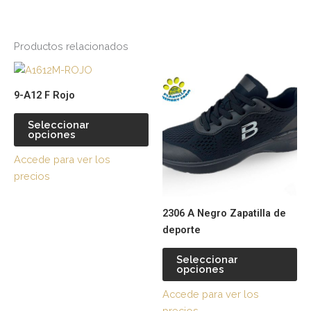
Productos relacionados
Este
Es
producto
pr
9-A12 F Rojo
tiene
tie
múltiples
múl
Seleccionar
opciones
variantes.
var
Las
La
Accede para ver los
opciones
op
precios
se
se
pueden
pu
2306 A Negro Zapatilla de
elegir
ele
deporte
en
en
la
la
Seleccionar
página
pá
opciones
de
de
Accede para ver los
producto
pr
precios