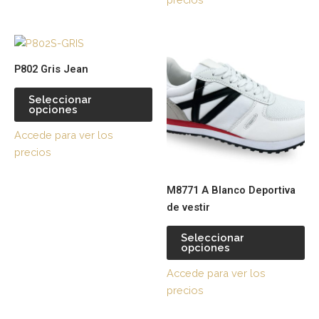
Este
Es
producto
pr
P802 Gris Jean
tiene
tie
múltiples
múl
Seleccionar
opciones
variantes.
var
Las
La
Accede para ver los
opciones
op
precios
se
se
pueden
pu
M8771 A Blanco Deportiva
elegir
ele
de vestir
en
en
la
la
Seleccionar
página
pá
opciones
de
de
Accede para ver los
producto
pr
precios