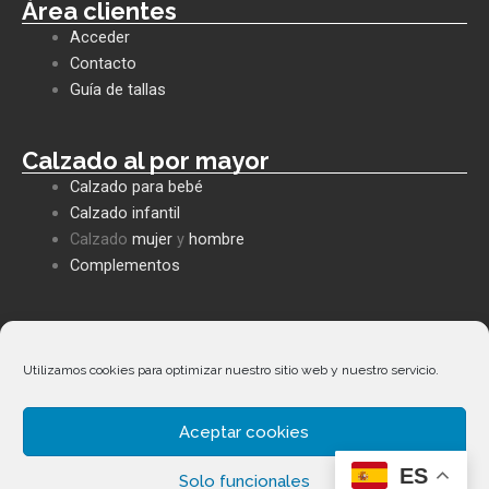
e
t
e
Área clientes
b
s
l
Acceder
o
a
o
o
p
p
Contacto
k
p
e
Guía de tallas
Calzado al por mayor
Calzado para bebé
Calzado infantil
Calzado
mujer
y
hombre
Complementos
Políticas empresa
Política de privacidad
Utilizamos cookies para optimizar nuestro sitio web y nuestro servicio.
Envíos y devoluciones
Política de cookies
Aceptar cookies
Términos y condiciones
ES
Solo funcionales