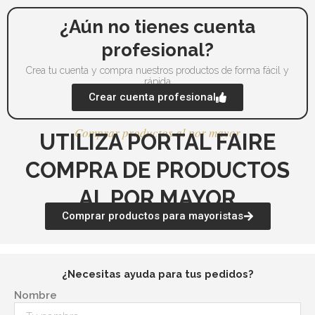
¿Aún no tienes cuenta
profesional?
Crea tu cuenta y compra nuestros productos de forma fácil y
rápida
Crear cuenta profesional
Comprar productos al por mayor
UTILIZA PORTAL FAIRE
COMPRA DE PRODUCTOS
AL POR MAYOR
Comprar productos para mayoristas
¿Necesitas ayuda para tus pedidos?
Nombre