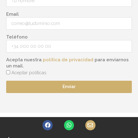
Email
Teléfono
Acepta nuestra
política de privacidad
para enviarnos
un mail.
Aceptar políticas
Enviar
F
W
E
a
h
n
c
a
v