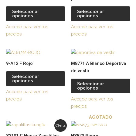
múltiples
múl
variantes.
var
Seleccionar
Seleccionar
opciones
opciones
Las
La
opciones
op
Accede para ver los
Accede para ver los
se
se
precios
precios
pueden
pu
elegir
ele
Este
Es
en
en
producto
pr
la
la
9-A12 F Rojo
M8771 A Blanco Deportiva
tiene
tie
página
pá
de vestir
múltiples
múl
de
de
Seleccionar
opciones
variantes.
var
producto
pr
Seleccionar
opciones
Las
La
Accede para ver los
opciones
op
precios
Accede para ver los
se
se
precios
pueden
pu
AGOTADO
elegir
ele
Este
Es
en
en
¡Oferta!
producto
pr
la
la
S2101 C Negro Zapatillas
NS873 Negro