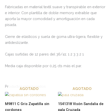
Fabricadas en material textil suave y transpirable en exterior
e interior. Con plantilla de doble memory extraíble que
aporta la mayor comodidad y amortiguación en cada
pisada.
Cierre de elásticos y suela de goma ultra-ligera, flexible y
antideslizante.
Cajas surtidas de 12 pares del 36/41: 1 2 3 3 2 1
Media caja disponible por 0,25 cts más el par.
Productos relacionados
AGOTADO
AGOTADO
Este
Es
producto
pr
M9811 C Gris Zapatilla sin
1541318 Visón Sandalia de
tiene
tie
cordones
pala Cruzada