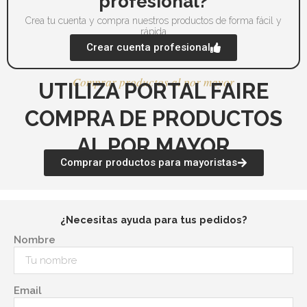
profesional?
Crea tu cuenta y compra nuestros productos de forma fácil y
rápida
Crear cuenta profesional
Comprar productos al por mayor
UTILIZA PORTAL FAIRE
COMPRA DE PRODUCTOS
AL POR MAYOR
Comprar productos para mayoristas
¿Necesitas ayuda para tus pedidos?
Nombre
Email