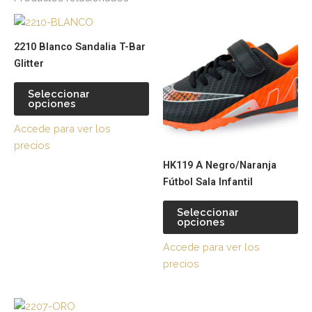
Este
Es
producto
pr
2210 Blanco Sandalia T-Bar
tiene
tie
Glitter
múltiples
múl
variantes.
var
Seleccionar
opciones
Las
La
opciones
op
Accede para ver los
se
se
precios
pueden
pu
HK119 A Negro/Naranja
elegir
ele
Fútbol Sala Infantil
en
en
la
la
Seleccionar
página
pá
opciones
de
de
Accede para ver los
producto
pr
precios
Este
Es