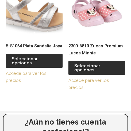
múltiples
múl
variantes.
var
Las
La
opciones
op
se
se
pueden
pu
5-S1064 Plata Sandalia Joya
2300-6810 Zueco Premium
elegir
ele
Luces Minnie
en
en
Seleccionar
la
la
opciones
Seleccionar
página
pá
opciones
Accede para ver los
de
de
precios
Accede para ver los
producto
pr
precios
¿Aún no tienes cuenta