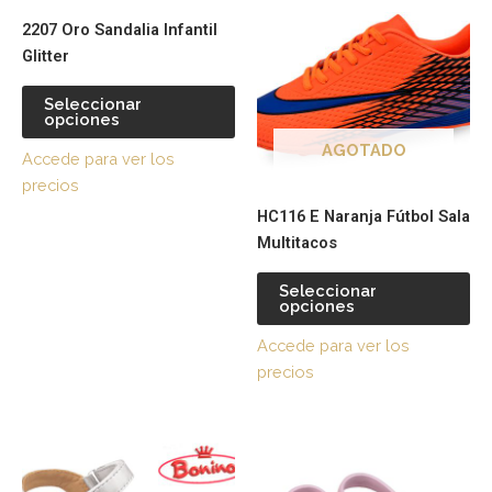
producto
pr
2207 Oro Sandalia Infantil
tiene
tie
Glitter
múltiples
múl
variantes.
var
Seleccionar
opciones
Las
La
opciones
op
AGOTADO
Accede para ver los
se
se
precios
pueden
pu
HC116 E Naranja Fútbol Sala
elegir
ele
Multitacos
en
en
la
la
Seleccionar
página
pá
opciones
de
de
Accede para ver los
producto
pr
precios
Este
Es
producto
pr
tiene
tie