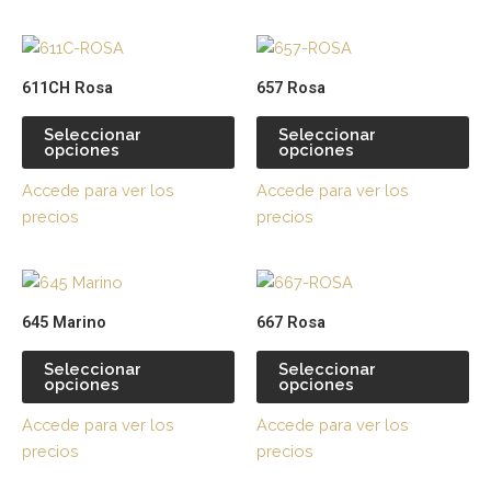
pueden
pu
Este
Es
elegir
ele
producto
pr
en
en
611CH Rosa
657 Rosa
tiene
tie
la
la
múltiples
múl
página
pá
Seleccionar
Seleccionar
opciones
opciones
variantes.
var
de
de
Las
La
producto
pr
Accede para ver los
Accede para ver los
opciones
op
precios
precios
se
se
pueden
pu
Este
Es
elegir
ele
producto
pr
en
en
645 Marino
667 Rosa
tiene
tie
la
la
múltiples
múl
página
pá
Seleccionar
Seleccionar
opciones
opciones
variantes.
var
de
de
Las
La
producto
pr
Accede para ver los
Accede para ver los
opciones
op
precios
precios
se
se