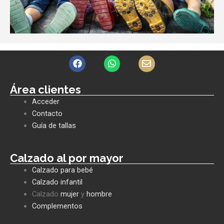
F
W
E
a
h
n
c
a
v
e
t
e
Área clientes
b
s
l
Acceder
o
a
o
o
p
p
Contacto
k
p
e
Guía de tallas
Calzado al por mayor
Calzado para bebé
Calzado infantil
Calzado
mujer
y
hombre
Complementos