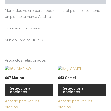
Mercedes velcro para bebe en charol piel con el interior
en piel de la marca Aladino
Fabricado en España
Surtido libre del 16 al 20
Productos relacionados
Este
Es
producto
pr
667 Marino
643 Camel
tiene
tie
múltiples
múl
Seleccionar
Seleccionar
opciones
opciones
variantes.
var
Las
La
Accede para ver los
Accede para ver los
opciones
op
precios
precios
se
se