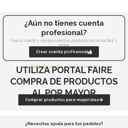
pueden
pu
elegir
ele
en
en
la
la
¿Aún no tienes cuenta
página
pá
profesional?
de
de
Crea tu cuenta y compra nuestros productos de forma fácil y
producto
pr
rápida
Crear cuenta profesional
Comprar productos al por mayor
UTILIZA PORTAL FAIRE
COMPRA DE PRODUCTOS
AL POR MAYOR
Comprar productos para mayoristas
¿Necesitas ayuda para tus pedidos?