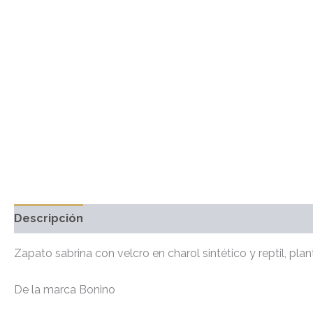
Descripción
Información adicional
Marca
Valo
Zapato sabrina con velcro en charol sintético y reptil, pla
De la marca Bonino