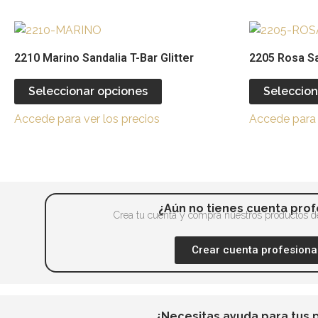
opciones
se
Este
pueden
producto
2210 Marino Sandalia T-Bar Glitter
2205 Rosa San
elegir
tiene
en
múltiples
Seleccionar opciones
Seleccion
la
variantes.
página
Accede para ver los precios
Accede para 
Las
de
opciones
producto
se
pueden
elegir
¿Aún no tienes cuenta prof
en
Crea tu cuenta y compra nuestros productos de
la
Crear cuenta profesiona
página
de
producto
¿Necesitas ayuda para tus 