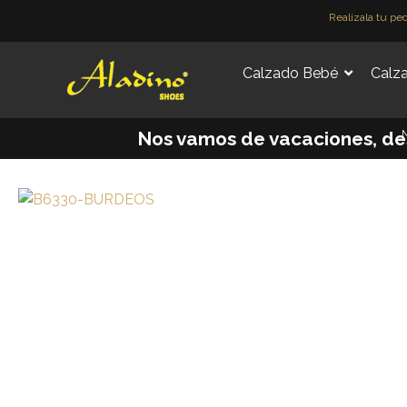
Ir
Realízala tu pe
al
contenido
Calzado Bebé
Calza
M
Nos vamos de vacaciones, desde