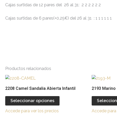
Cajas surtidas de 12 pares del 26 al 31: 2 2 2 2 2 2
Cajas surtidas de 6 pares(+0,25€) del 26 al 31 : 1 1 1 1 1 1
Productos relacionados
Este
producto
2208 Camel Sandalia Abierta Infantil
2193 Marino 
tiene
múltiples
Seleccionar opciones
Seleccion
variantes.
Accede para ver los precios
Accede para 
Las