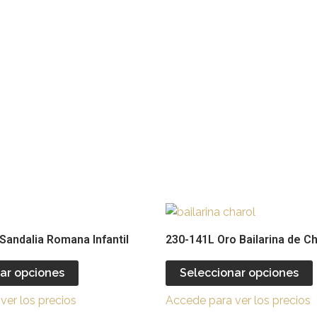
Este
producto
Sandalia Romana Infantil
230-141L Oro Bailarina de Ch
tiene
múltiples
ar opciones
Seleccionar opciones
variantes.
v
ver los precios
Accede para ver los precios
Las