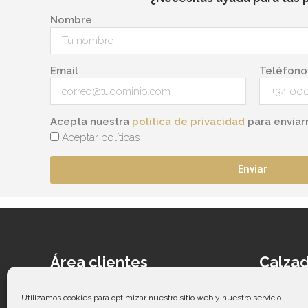
Nombre
Email
Teléfono
Acepta nuestra
política de privacidad
para enviar
Aceptar políticas
Enviar
Área clientes
Calzad
Acceder
Ca
Contacto
Cal
Utilizamos cookies para optimizar nuestro sitio web y nuestro servicio.