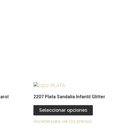
Este
Este
producto
producto
arol
2207 Plata Sandalia Infantil Glitter
tiene
tiene
múltiples
múltiples
Seleccionar opciones
ariantes.
variantes.
Accede para ver los precios
Las
Las