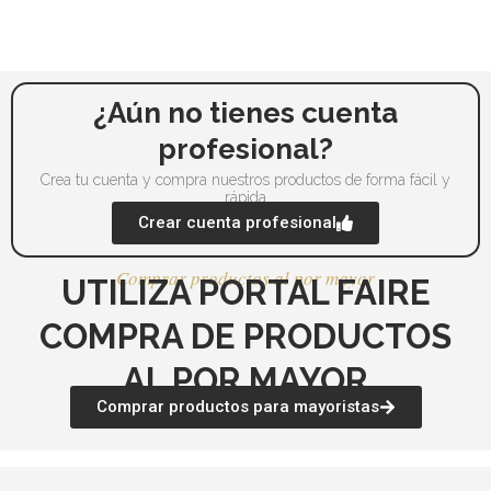
pueden
pu
elegir
ele
en
en
la
la
¿Aún no tienes cuenta
página
pá
profesional?
de
de
Crea tu cuenta y compra nuestros productos de forma fácil y
producto
pr
rápida
Crear cuenta profesional
Comprar productos al por mayor
UTILIZA PORTAL FAIRE
COMPRA DE PRODUCTOS
AL POR MAYOR
Comprar productos para mayoristas