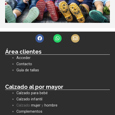
F
W
E
a
h
n
c
a
v
e
t
e
Área clientes
b
s
l
Acceder
o
a
o
o
p
p
Contacto
k
p
e
Guía de tallas
Calzado al por mayor
Calzado para bebé
Calzado infantil
Calzado
mujer
y
hombre
Complementos