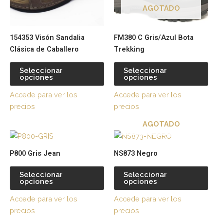
opciones
op
AGOTADO
se
se
pueden
pu
154353 Visón Sandalia
FM380 C Gris/Azul Bota
elegir
ele
Clásica de Caballero
Trekking
en
en
la
la
Seleccionar
Seleccionar
página
pá
opciones
opciones
de
de
Accede para ver los
Accede para ver los
producto
pr
precios
precios
AGOTADO
Este
Es
producto
pr
P800 Gris Jean
NS873 Negro
tiene
tie
múltiples
múl
Seleccionar
Seleccionar
opciones
opciones
variantes.
var
Las
La
Accede para ver los
Accede para ver los
opciones
op
precios
precios
se
se