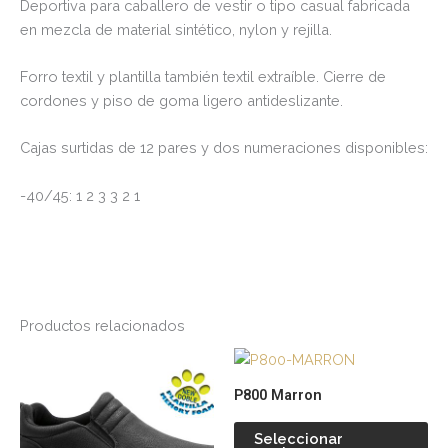
Deportiva para caballero de vestir o tipo casual fabricada
en mezcla de material sintético, nylon y rejilla.
Forro textil y plantilla también textil extraíble. Cierre de
cordones y piso de goma ligero antideslizante.
Cajas surtidas de 12 pares y dos numeraciones disponibles:
-40/45: 1 2 3 3 2 1
Productos relacionados
Este
Es
producto
pr
P800 Marron
tiene
tie
múltiples
múl
Seleccionar