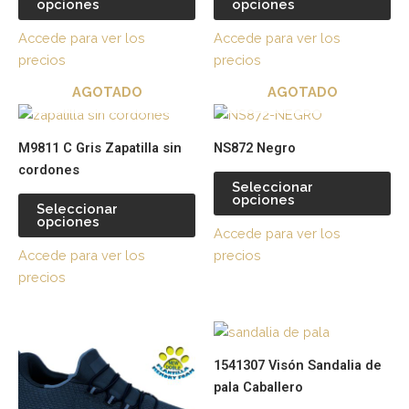
opciones
opciones
variantes.
var
Las
La
Accede para ver los
Accede para ver los
opciones
op
precios
precios
se
se
AGOTADO
AGOTADO
pueden
pu
Este
Es
elegir
ele
producto
pr
en
en
M9811 C Gris Zapatilla sin
NS872 Negro
tiene
tie
la
la
cordones
múltiples
múl
página
pá
Seleccionar
opciones
variantes.
var
de
de
Seleccionar
opciones
Las
La
producto
pr
Accede para ver los
opciones
op
Accede para ver los
precios
se
se
precios
pueden
pu
elegir
ele
Este
Es
en
en
producto
pr
la
la
1541307 Visón Sandalia de
tiene
tie
página
pá
pala Caballero
múltiples
múl
de
de