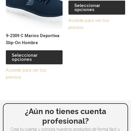
variantes.
var
producto
pr
Seleccionar
opciones
Las
La
opciones
op
Accede para ver los
se
se
precios
pueden
pu
9-2309 C Marino Deportiva
elegir
ele
Slip-On Hombre
en
en
la
la
Seleccionar
página
pá
opciones
de
de
Accede para ver los
producto
pr
precios
¿Aún no tienes cuenta
profesional?
Crea tu cuenta y compra nuestros productos de forma fácil y