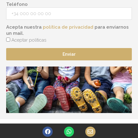
Teléfono
Acepta nuestra
política de privacidad
para enviarnos
un mail.
Aceptar políticas
Enviar
F
W
E
a
h
n