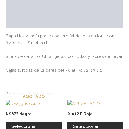
Información adicional
Marca
Valoraciones (0)
Zapatillas kungfu para caballero fabricadas en lona con
forro textil. Sin plantilla.
Suela de cáñamo. Ultra ligeras. cómodas y fáciles de llevar.
Cajas surtidas de 12 pares del 40 al 45: 1 2 3 3 2 1
Productos relacionados
AGOTADO
Este
Es
producto
pr
NS873 Negro
9-A12 F Rojo
tiene
tie
múltiples
múl
Seleccionar
Seleccionar