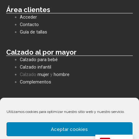
c
a
v
e
t
e
Área clientes
b
s
l
Acceder
o
a
o
o
p
p
Contacto
k
p
e
Guía de tallas
Calzado al por mayor
Calzado para bebé
Calzado infantil
Calzado
mujer
y
hombre
Complementos
Políticas empresa
Política de privacidad
Utilizamos cookies para optimizar nuestro sitio web y nuestro servicio.
Envíos y devoluciones
Política de cookies
Aceptar cookies
Términos y condiciones