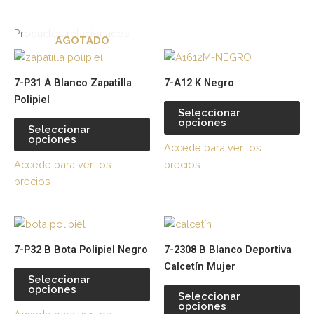
Productos relacionados
AGOTADO
Este
Es
producto
pr
7-P31 A Blanco Zapatilla
7-A12 K Negro
tiene
tie
Polipiel
múltiples
múl
Seleccionar
opciones
variantes.
var
Seleccionar
opciones
Las
La
Accede para ver los
opciones
op
Accede para ver los
precios
se
se
precios
pueden
pu
elegir
ele
Este
Es
en
en
producto
pr
la
la
7-P32 B Bota Polipiel Negro
7-2308 B Blanco Deportiva
tiene
tie
página
pá
Calcetín Mujer
múltiples
múl
de
de
Seleccionar
opciones
variantes.
var
producto
pr
Seleccionar
opciones
Las
La