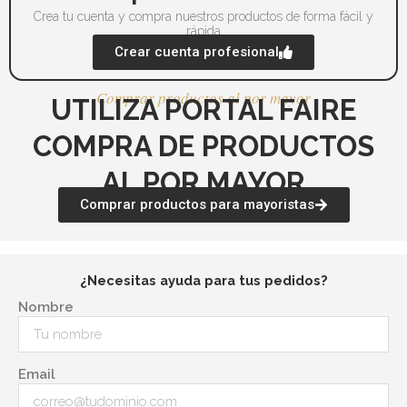
Crea tu cuenta y compra nuestros productos de forma fácil y
rápida
Crear cuenta profesional
Comprar productos al por mayor
UTILIZA PORTAL FAIRE
COMPRA DE PRODUCTOS
AL POR MAYOR
Comprar productos para mayoristas
¿Necesitas ayuda para tus pedidos?
Nombre
Email