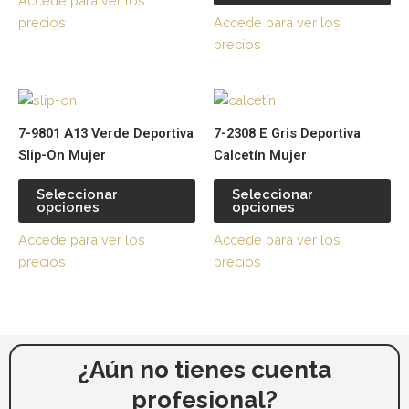
Accede para ver los
opciones
op
precios
Accede para ver los
se
se
precios
pueden
pu
elegir
ele
Este
Es
en
en
producto
pr
la
la
7-9801 A13 Verde Deportiva
7-2308 E Gris Deportiva
tiene
tie
página
pá
Slip-On Mujer
Calcetín Mujer
múltiples
múl
de
de
variantes.
var
producto
pr
Seleccionar
Seleccionar
opciones
opciones
Las
La
opciones
op
Accede para ver los
Accede para ver los
se
se
precios
precios
pueden
pu
elegir
ele
en
en
la
la
página
pá
¿Aún no tienes cuenta
de
de
profesional?
producto
pr