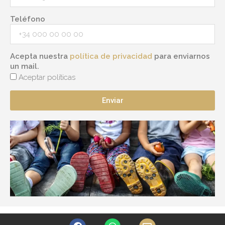
Teléfono
Acepta nuestra
política de privacidad
para enviarnos
un mail.
Aceptar políticas
Enviar
F
W
E