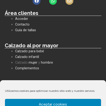
a
h
n
c
a
v
e
t
e
Área clientes
b
s
l
Acceder
o
a
o
o
p
p
Contacto
k
p
e
Guía de tallas
Calzado al por mayor
Calzado para bebé
Calzado infantil
Calzado
mujer
y
hombre
Complementos
Políticas empresa
Política de privacidad
Utilizamos cookies para optimizar nuestro sitio web y nuestro servicio.
Envíos y devoluciones
Política de cookies
Aceptar cookies