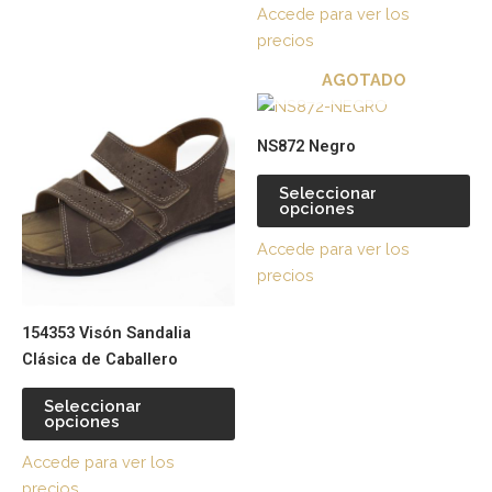
Accede para ver los
producto
pr
precios
AGOTADO
Este
Es
producto
pr
NS872 Negro
tiene
tie
múltiples
múl
Seleccionar
opciones
variantes.
var
Las
La
Accede para ver los
opciones
op
precios
se
se
pueden
pu
154353 Visón Sandalia
elegir
ele
Clásica de Caballero
en
en
la
la
Seleccionar
página
pá
opciones
de
de
Accede para ver los
producto
pr
precios