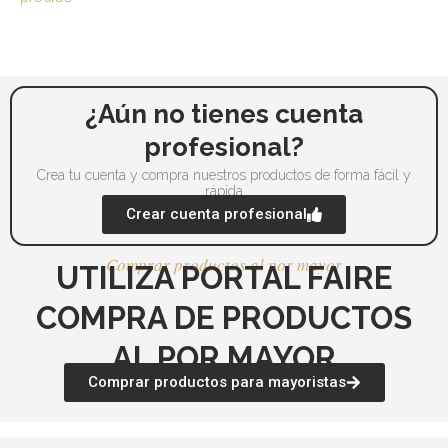
¿Aún no tienes cuenta
profesional?
Crea tu cuenta y compra nuestros productos de forma fácil y
rápida
Crear cuenta profesional
Comprar productos al por mayor
UTILIZA PORTAL FAIRE
COMPRA DE PRODUCTOS
AL POR MAYOR
Comprar productos para mayoristas