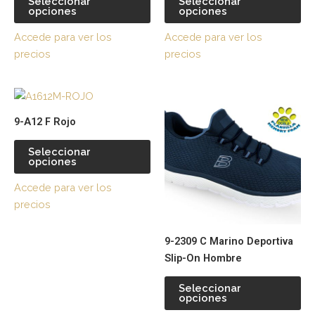
Seleccionar
Seleccionar
opciones
opciones
variantes.
var
Las
La
Accede para ver los
Accede para ver los
opciones
op
precios
precios
se
se
pueden
pu
Este
Es
elegir
ele
producto
pr
en
en
9-A12 F Rojo
tiene
tie
la
la
múltiples
múl
página
pá
Seleccionar
opciones
variantes.
var
de
de
Las
La
producto
pr
Accede para ver los
opciones
op
precios
se
se
pueden
pu
9-2309 C Marino Deportiva
elegir
ele
Slip-On Hombre
en
en
la
la
Seleccionar
página
pá
opciones
de
de