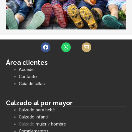
F
W
E
a
h
n
c
a
v
e
t
e
Área clientes
b
s
l
Acceder
o
a
o
o
p
p
Contacto
k
p
e
Guía de tallas
Calzado al por mayor
Calzado para bebé
Calzado infantil
Calzado
mujer
y
hombre
Complementos