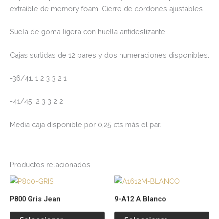
extraíble de memory foam. Cierre de cordones ajustables.
Suela de goma ligera con huella antideslizante.
Cajas surtidas de 12 pares y dos numeraciones disponibles:
-36/41: 1 2 3 3 2 1
-41/45: 2 3 3 2 2
Media caja disponible por 0,25 cts más el par.
Productos relacionados
Este
Es
producto
pr
P800 Gris Jean
9-A12 A Blanco
tiene
tie
múltiples
múl