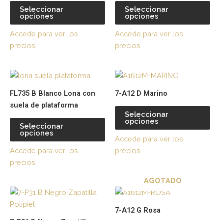
variantes.
var
Seleccionar
Seleccionar
opciones
opciones
Las
La
opciones
op
Accede para ver los
Accede para ver los
se
se
precios
precios
pueden
pu
elegir
ele
Este
Es
en
en
producto
pr
la
la
FL735 B Blanco Lona con
7-A12 D Marino
tiene
tie
página
pá
suela de plataforma
múltiples
múl
de
de
Seleccionar
opciones
variantes.
var
producto
pr
Seleccionar
opciones
Las
La
Accede para ver los
opciones
op
Accede para ver los
precios
se
se
precios
pueden
pu
AGOTADO
elegir
ele
Este
Es
en
en
producto
pr
la
la
7-A12 G Rosa
tiene
tie
página
pá