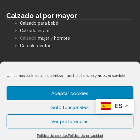
Calzado al por mayor
Calzado para bebé
Calzado infantil
Calzado
mujer
y
hombre
Complementos
Políticas empresa
Política de privacidad
Utilizamos cookies para optimizar nuestro sitio web y nuestro servicio.
Envíos y devoluciones
Política de cookies
Aceptar cookies
Términos y condiciones
Facebook
Whatsapp
Envelope
Phone-
ES
alt
Solo funcionales
Ver preferencias
Copyright ©
2026
Calzados Fernández Alonso. Todos los
Política de cookies
Política de privacidad
derechos reservados.