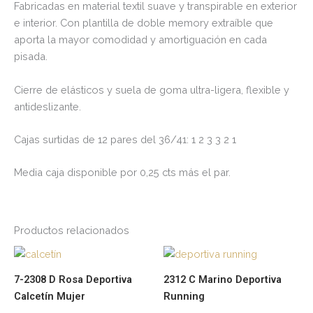
Fabricadas en material textil suave y transpirable en exterior
e interior. Con plantilla de doble memory extraíble que
aporta la mayor comodidad y amortiguación en cada
pisada.
Cierre de elásticos y suela de goma ultra-ligera, flexible y
antideslizante.
Cajas surtidas de 12 pares del 36/41: 1 2 3 3 2 1
Media caja disponible por 0,25 cts más el par.
Productos relacionados
Este
Es
producto
pr
7-2308 D Rosa Deportiva
2312 C Marino Deportiva
tiene
tie
Calcetín Mujer
Running
múltiples
múl