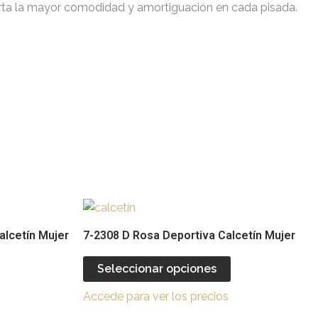
aporta la mayor comodidad y amortiguación en cada pisada.
Este
Este
producto
producto
alcetín Mujer
7-2308 D Rosa Deportiva Calcetín Mujer
tiene
tiene
múltiples
múltiples
Seleccionar opciones
ariantes.
variantes.
Accede para ver los precios
Las
Las
opciones
opciones