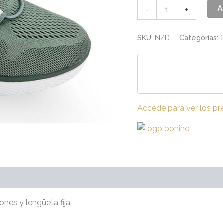
A
-
+
SKU:
N/D
Categorías:
Accede para ver los pr
raciones (0)
ones y lengüeta fija.