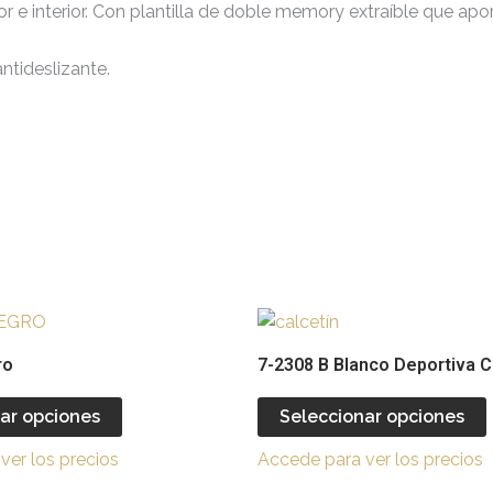
rior e interior. Con plantilla de doble memory extraíble que 
antideslizante.
Este
producto
ro
7-2308 B Blanco Deportiva C
tiene
múltiples
ar opciones
Seleccionar opciones
variantes.
v
ver los precios
Accede para ver los precios
Las
opciones