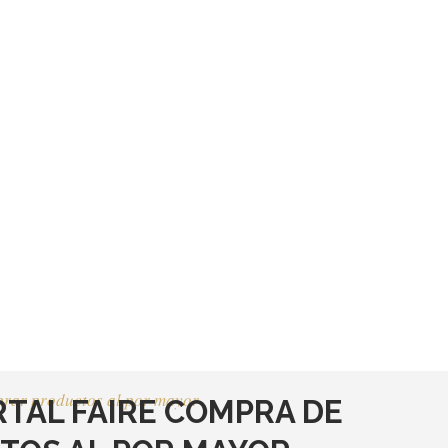
rar productos al por mayor
RTAL FAIRE COMPRA DE