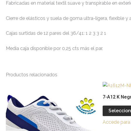
Fabricadas en material textil suave y transpirable en exte
Cierre de elásticos y suela de goma ultra-ligera, flexible y 
Cajas surtidas de 12 pares del 36/41: 1 2 3 3 2 1
Media caja disponible por 0,25 cts más el par.
Productos relacionados
Este
producto
7-A12 K Neg
tiene
múltiples
Seleccion
variantes.
Accede para 
Las
opciones