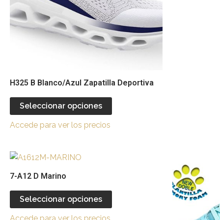
se
pueden
elegir
en
la
página
H325 B Blanco/Azul Zapatilla Deportiva
de
producto
Seleccionar opciones
Accede para ver los precios
Este
producto
7-A12 D Marino
tiene
múltiples
Seleccionar opciones
variantes.
Accede para ver los precios