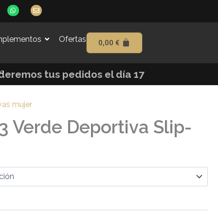
W
E
h
n
a
v
t
e
s
l
plementos
Ofertas
a
o
0,00
€
p
p
p
e
to
enderemos tus pedidos el día 17
vas mujer
3 Verde Deportiva Slip-