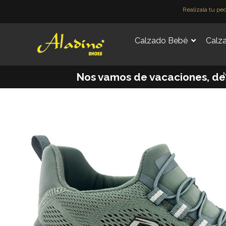
Ir
Realízala tu pe
al
contenido
Calzado Bebé
Calza
M
Nos vamos de vacaciones, desde 