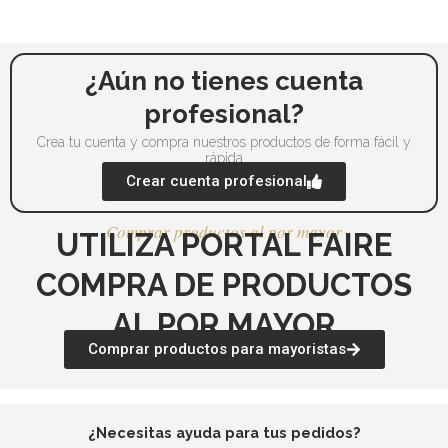
pueden
pu
elegir
ele
en
en
la
la
¿Aún no tienes cuenta
página
pá
profesional?
de
de
Crea tu cuenta y compra nuestros productos de forma fácil y
producto
pr
rápida
Crear cuenta profesional
Comprar productos al por mayor
UTILIZA PORTAL FAIRE
COMPRA DE PRODUCTOS
AL POR MAYOR
Comprar productos para mayoristas
¿Necesitas ayuda para tus pedidos?