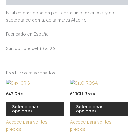
Nautico para bebe en piel con el interior en piel y con
suelecita de goma, de la marca Aladino
Fabricado en España
Surtido libre del 16 al 20
Productos relacionados
Este
Es
producto
pr
643 Gris
611CH Rosa
tiene
tie
múltiples
múl
Seleccionar
Seleccionar
opciones
opciones
variantes.
var
Las
La
Accede para ver los
Accede para ver los
opciones
op
precios
precios
se
se