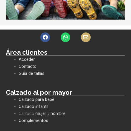
F
W
E
a
h
n
c
a
v
e
t
e
Área clientes
b
s
l
Acceder
o
a
o
o
p
p
Contacto
k
p
e
Guía de tallas
Calzado al por mayor
Calzado para bebé
Calzado infantil
Calzado
mujer
y
hombre
Complementos