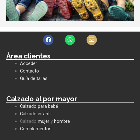
F
W
E
a
h
n
c
a
v
e
t
e
Área clientes
b
s
l
Acceder
o
a
o
o
p
p
Contacto
k
p
e
Guía de tallas
Calzado al por mayor
Calzado para bebé
Calzado infantil
Calzado
mujer
y
hombre
Complementos