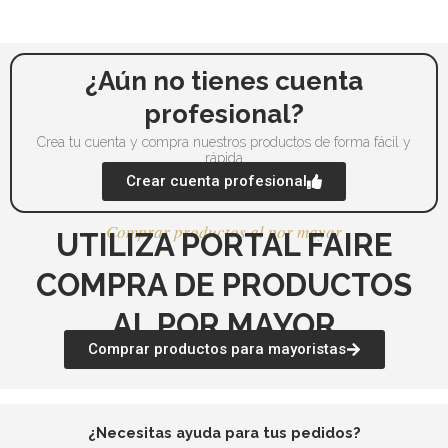
pueden
pu
elegir
ele
en
en
la
la
¿Aún no tienes cuenta
página
pá
profesional?
de
de
Crea tu cuenta y compra nuestros productos de forma fácil y
producto
pr
rápida
Crear cuenta profesional
Comprar productos al por mayor
UTILIZA PORTAL FAIRE
COMPRA DE PRODUCTOS
AL POR MAYOR
Comprar productos para mayoristas
¿Necesitas ayuda para tus pedidos?