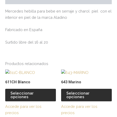
Mercedes hebilla para bebe en serraje y charol piel con el
interior en piel de la marca Aladino
Fabricado en España
Surtido libre del 16 al 20
Productos relacionados
Este
Es
producto
pr
611CH Blanco
643 Marino
tiene
tie
múltiples
múl
Seleccionar
Seleccionar
opciones
opciones
variantes.
var
Las
La
Accede para ver los
Accede para ver los
opciones
op
precios
precios
se
se