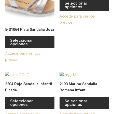
variantes.
var
Seleccionar
opciones
Las
La
opciones
op
Accede para ver los
se
se
precios
pueden
pu
5-S1064 Plata Sandalia Joya
elegir
ele
en
en
Seleccionar
la
la
opciones
página
pá
Accede para ver los
de
de
precios
producto
pr
Este
Es
producto
pr
2204 Rojo Sandalia Infantil
2193 Marino Sandalia
tiene
tie
Picada
Romana Infantil
múltiples
múl
variantes.
var
Seleccionar
Seleccionar
opciones
opciones
Las
La
opciones
op
Accede para ver los
Accede para ver los