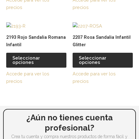
se
se
precios
precios
pueden
pu
elegir
ele
Este
Es
en
en
producto
pr
la
la
2193 Rojo Sandalia Romana
2207 Rosa Sandalia Infantil
tiene
tie
página
pá
Infantil
Glitter
múltiples
múl
de
de
variantes.
var
producto
pr
Seleccionar
Seleccionar
opciones
opciones
Las
La
opciones
op
Accede para ver los
Accede para ver los
se
se
precios
precios
pueden
pu
elegir
ele
en
en
la
la
página
pá
¿Aún no tienes cuenta
de
de
profesional?
producto
pr
Crea tu cuenta y compra nuestros productos de forma fácil y