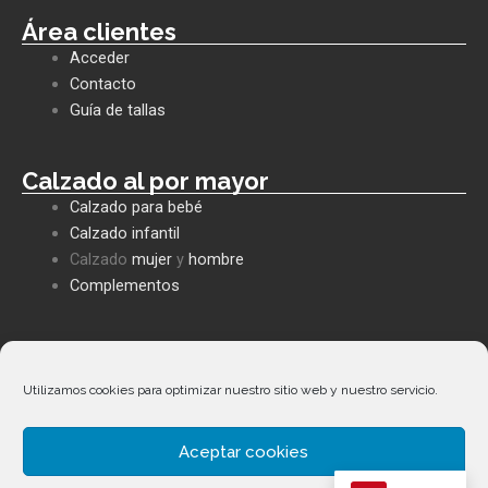
c
a
v
e
t
e
Área clientes
b
s
l
Acceder
o
a
o
o
p
p
Contacto
k
p
e
Guía de tallas
Calzado al por mayor
Calzado para bebé
Calzado infantil
Calzado
mujer
y
hombre
Complementos
Políticas empresa
Política de privacidad
Utilizamos cookies para optimizar nuestro sitio web y nuestro servicio.
Envíos y devoluciones
Política de cookies
Aceptar cookies
Términos y condiciones
Facebook
Whatsapp
Envelope
Phone-