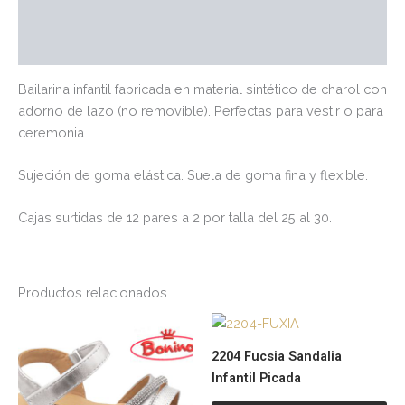
Información adicional
Valoraciones (0)
Bailarina infantil fabricada en material sintético de charol con
adorno de lazo (no removible). Perfectas para vestir o para
ceremonia.
Sujeción de goma elástica. Suela de goma fina y flexible.
Cajas surtidas de 12 pares a 2 por talla del 25 al 30.
Productos relacionados
Este
Es
producto
pr
2204 Fucsia Sandalia
tiene
tie
Infantil Picada
múltiples
múl