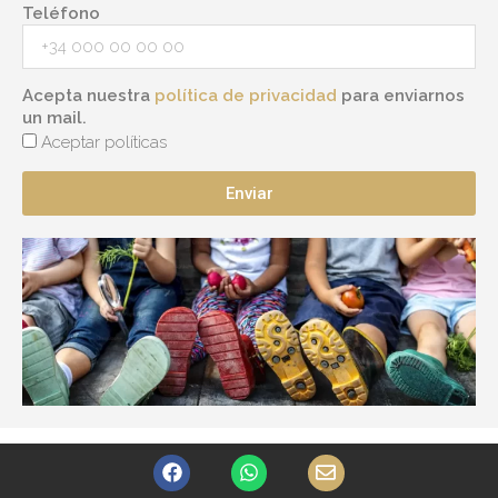
Teléfono
Acepta nuestra
política de privacidad
para enviarnos
un mail.
Aceptar políticas
Enviar
F
W
E
a
h
n