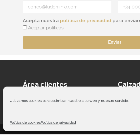
Acepta nuestra
política de privacidad
para enviar
Aceptar políticas
Enviar
Área clientes
Calzad
Acceder
Ca
Contacto
Cal
Utilizamos cookies para optimizar nuestro sitio web y nuestro servicio.
Guía de tallas
Ca
Co
Política de cookies
Política de privacidad
Copy