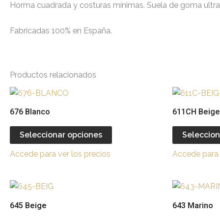
Horma cuadrada y costuras mínimas. Suela de goma ultra-fle
Fabricadas 100% en España.
Productos relacionados
Este
producto
676 Blanco
611CH Beige
tiene
múltiples
Seleccionar opciones
Seleccion
variantes.
Accede para ver los precios
Accede para 
Las
opciones
se
Este
pueden
producto
645 Beige
643 Marino
elegir
tiene