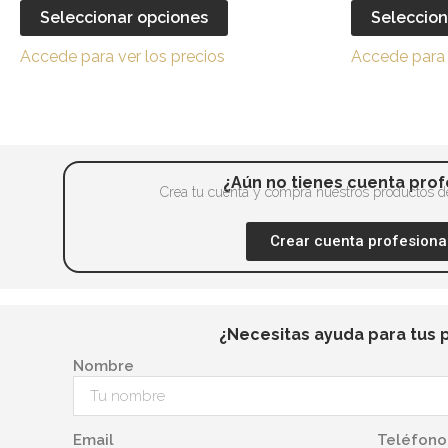
en
múltiples
Seleccionar opciones
Seleccion
la
variantes.
página
Accede para ver los precios
Accede para 
Las
de
opciones
producto
se
pueden
elegir
¿Aún no tienes cuenta prof
en
Crea tu cuenta y compra nuestros productos de
la
Crear cuenta profesiona
página
de
producto
¿Necesitas ayuda para tus 
Nombre
Email
Teléfono