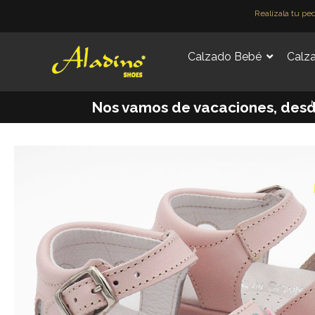
Ir
Realízala tu pe
al
contenido
Calzado Bebé
Calza
M
Nos vamos de vacaciones, desde e