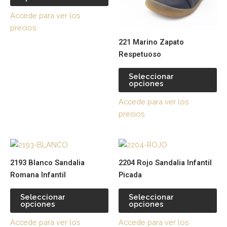
opciones
op
Accede para ver los
se
se
precios
pueden
pu
221 Marino Zapato
elegir
ele
Respetuoso
en
en
la
la
Seleccionar
página
pá
opciones
de
de
Accede para ver los
producto
pr
precios
Este
Es
producto
pr
2193 Blanco Sandalia
2204 Rojo Sandalia Infantil
tiene
tie
Romana Infantil
Picada
múltiples
múl
variantes.
var
Seleccionar
Seleccionar
opciones
opciones
Las
La
opciones
op
Accede para ver los
Accede para ver los