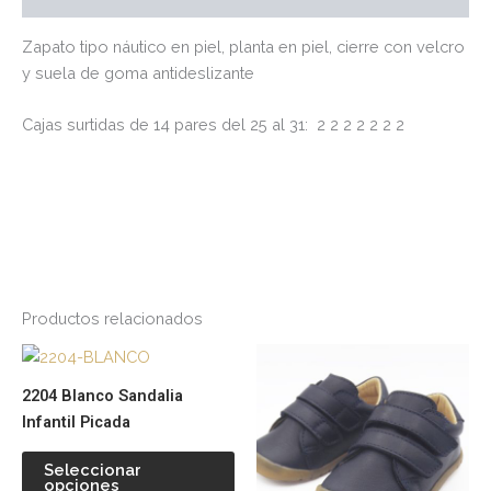
Zapato tipo náutico en piel, planta en piel, cierre con velcro
y suela de goma antideslizante
Cajas surtidas de 14 pares del 25 al 31: 2 2 2 2 2 2 2
Productos relacionados
Este
Es
producto
pr
2204 Blanco Sandalia
tiene
tie
Infantil Picada
múltiples
múl
variantes.
var
Seleccionar
opciones
Las
La