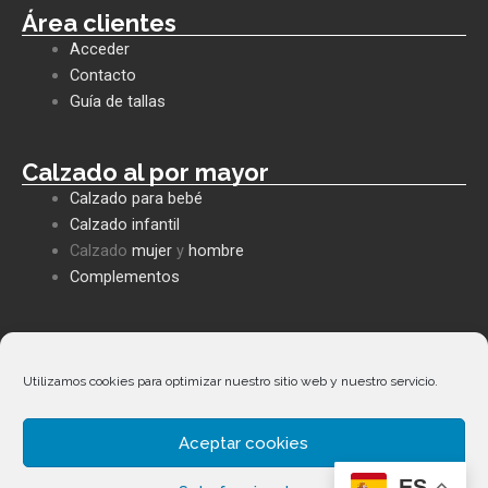
e
t
e
Área clientes
b
s
l
Acceder
o
a
o
o
p
p
Contacto
k
p
e
Guía de tallas
Calzado al por mayor
Calzado para bebé
Calzado infantil
Calzado
mujer
y
hombre
Complementos
Políticas empresa
Política de privacidad
Utilizamos cookies para optimizar nuestro sitio web y nuestro servicio.
Envíos y devoluciones
Política de cookies
Aceptar cookies
Términos y condiciones
Facebook
Whatsapp
Envelope
Phone-
ES