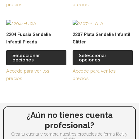
se
se
precios
precios
pueden
pu
elegir
ele
Este
Es
en
en
producto
pr
la
la
2204 Fucsia Sandalia
2207 Plata Sandalia Infantil
tiene
tie
página
pá
Infantil Picada
Glitter
múltiples
múl
de
de
variantes.
var
producto
pr
Seleccionar
Seleccionar
opciones
opciones
Las
La
opciones
op
Accede para ver los
Accede para ver los
se
se
precios
precios
pueden
pu
elegir
ele
en
en
la
la
página
pá
¿Aún no tienes cuenta
de
de
profesional?
producto
pr
Crea tu cuenta y compra nuestros productos de forma fácil y