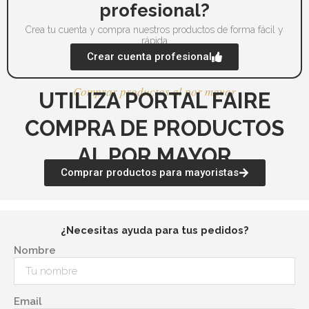
profesional?
de
de
producto
pr
Crea tu cuenta y compra nuestros productos de forma fácil y
rápida
Crear cuenta profesional
Comprar productos al por mayor
UTILIZA PORTAL FAIRE
COMPRA DE PRODUCTOS
AL POR MAYOR
Comprar productos para mayoristas
¿Necesitas ayuda para tus pedidos?
Nombre
Email