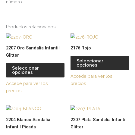
número.
Productos relacionados
Este
Es
producto
pr
2207 Oro Sandalia Infantil
2176 Rojo
tiene
tie
Glitter
múltiples
múl
Seleccionar
opciones
variantes.
var
Seleccionar
opciones
Las
La
Accede para ver los
opciones
op
Accede para ver los
precios
se
se
precios
pueden
pu
elegir
ele
Este
Es
en
en
producto
pr
la
la
2204 Blanco Sandalia
2207 Plata Sandalia Infantil
tiene
tie
página
pá
Infantil Picada
Glitter
múltiples
múl
de
de