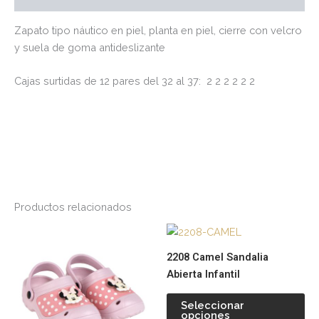
Zapato tipo náutico en piel, planta en piel, cierre con velcro
y suela de goma antideslizante
Cajas surtidas de 12 pares del 32 al 37: 2 2 2 2 2 2
Productos relacionados
Este
Es
producto
pr
2208 Camel Sandalia
tiene
tie
Abierta Infantil
múltiples
múl
variantes.
var
Seleccionar
opciones
Las
La