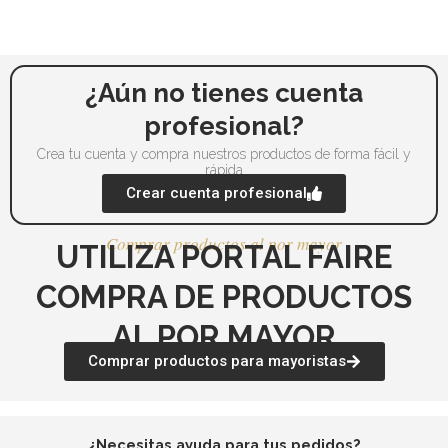
¿Aún no tienes cuenta
profesional?
Crea tu cuenta y compra nuestros productos de forma fácil y
rápida
Crear cuenta profesional
Comprar productos al por mayor
UTILIZA PORTAL FAIRE
COMPRA DE PRODUCTOS
AL POR MAYOR
Comprar productos para mayoristas
¿Necesitas ayuda para tus pedidos?