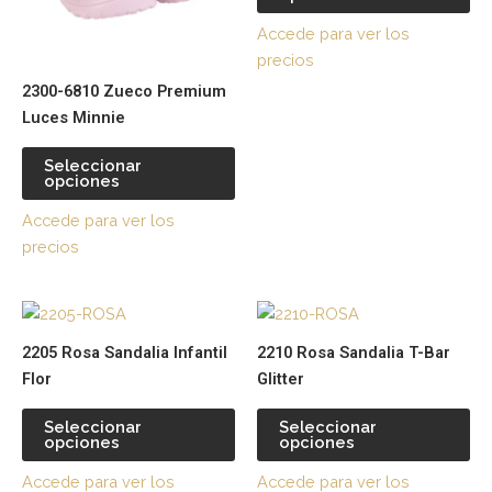
opciones
op
Accede para ver los
se
se
precios
pueden
pu
2300-6810 Zueco Premium
elegir
ele
Luces Minnie
en
en
la
la
Seleccionar
página
pá
opciones
de
de
Accede para ver los
producto
pr
precios
Este
Es
producto
pr
2205 Rosa Sandalia Infantil
2210 Rosa Sandalia T-Bar
tiene
tie
Flor
Glitter
múltiples
múl
variantes.
var
Seleccionar
Seleccionar
opciones
opciones
Las
La
opciones
op
Accede para ver los
Accede para ver los