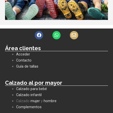
F
W
E
a
h
n
c
a
v
e
t
e
Área clientes
b
s
l
Acceder
o
a
o
o
p
p
Contacto
k
p
e
Guía de tallas
Calzado al por mayor
Calzado para bebé
Calzado infantil
Calzado
mujer
y
hombre
Complementos