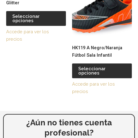
Glitter
múltiples
múl
variantes.
var
Seleccionar
opciones
Las
La
opciones
op
Accede para ver los
se
se
precios
pueden
pu
HK119 A Negro/Naranja
elegir
ele
Fútbol Sala Infantil
en
en
la
la
Seleccionar
página
pá
opciones
de
de
Accede para ver los
producto
pr
precios
¿Aún no tienes cuenta
profesional?