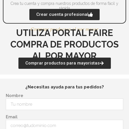
Crea tu cuenta y compra nuestros productos de forma fácil y
rápida
Crear cuenta profesional
Comprar productos al por mayor
UTILIZA PORTAL FAIRE
COMPRA DE PRODUCTOS
AL POR MAYOR
Comprar productos para mayoristas
¿Necesitas ayuda para tus pedidos?
Nombre
Email