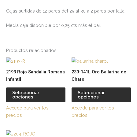
Cajas surtidas de 12 pares del 25 al 30 a 2 pares por talla.
Media caja disponible por 0,25 cts más el par.
Productos relacionados
Este
Es
producto
pr
2193 Rojo Sandalia Romana
230-141L Oro Bailarina de
tiene
tie
Infantil
Charol
múltiples
múl
variantes.
var
Seleccionar
Seleccionar
opciones
opciones
Las
La
opciones
op
Accede para ver los
Accede para ver los
se
se
precios
precios
pueden
pu
elegir
ele
Este
Es
en
en