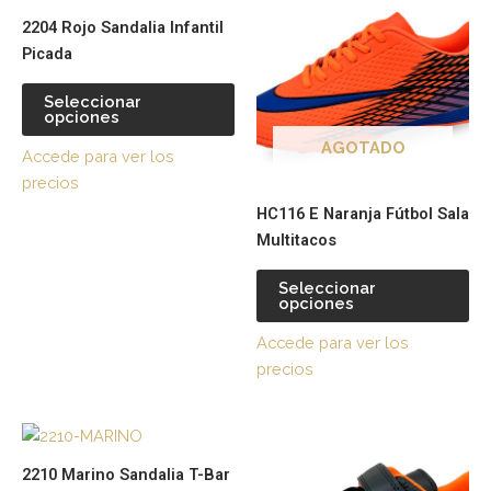
producto
pr
la
la
2204 Rojo Sandalia Infantil
tiene
tie
página
pá
Picada
múltiples
múl
de
de
variantes.
var
producto
pr
Seleccionar
opciones
Las
La
opciones
op
AGOTADO
Accede para ver los
se
se
precios
pueden
pu
HC116 E Naranja Fútbol Sala
elegir
ele
Multitacos
en
en
la
la
Seleccionar
página
pá
opciones
de
de
Accede para ver los
producto
pr
precios
Este
Es
producto
pr
2210 Marino Sandalia T-Bar
tiene
tie