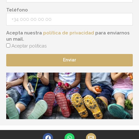
Teléfono
Acepta nuestra
política de privacidad
para enviarnos
un mail.
Aceptar políticas
Enviar
F
W
E