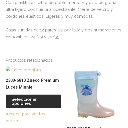
Con plantilla extraíble de doble memory y piso de goma
ultra ligero con huella antideslizante. Cierre de velcro y
cordones elásticos. Ligeras y muy cómodas.
Cajas surtidas de 12 pares a 2 por talla y dos numeraciones
disponibles: 24/29 y 30/35
Productos relacionados
Este
Es
producto
pr
2300-6810 Zueco Premium
tiene
tie
Luces Minnie
múltiples
múl
variantes.
var
Seleccionar
opciones
Las
La
opciones
op
Accede para ver los
se
se
precios
pueden
pu