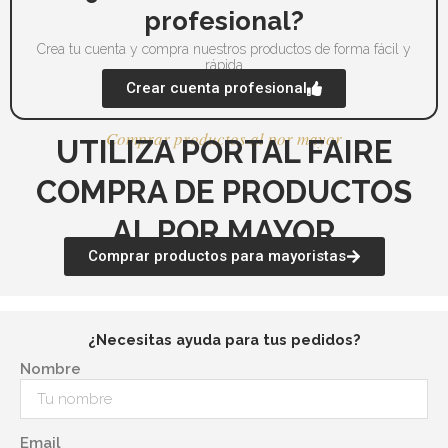
de
de
profesional?
producto
pr
Crea tu cuenta y compra nuestros productos de forma fácil y
rápida
Crear cuenta profesional
Comprar productos al por mayor
UTILIZA PORTAL FAIRE
COMPRA DE PRODUCTOS
AL POR MAYOR
Comprar productos para mayoristas
¿Necesitas ayuda para tus pedidos?
Nombre
Email