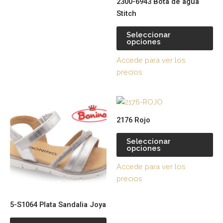
2300-6943 Bota de agua
elegir
ele
Stitch
en
en
la
la
Seleccionar
página
pá
opciones
de
de
Accede para ver los
producto
pr
precios
Este
Es
producto
pr
2176 Rojo
tiene
tie
múltiples
múl
Seleccionar
opciones
variantes.
var
Las
La
Accede para ver los
opciones
op
precios
se
se
pueden
pu
5-S1064 Plata Sandalia Joya
elegir
ele
en
en