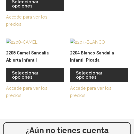
Seleccionar
la
la
opciones
página
pá
Accede para ver los
de
de
precios
producto
pr
Este
Es
producto
pr
2208 Camel Sandalia
2204 Blanco Sandalia
tiene
tie
Abierta Infantil
Infantil Picada
múltiples
múl
variantes.
var
Seleccionar
Seleccionar
opciones
opciones
Las
La
opciones
op
Accede para ver los
Accede para ver los
se
se
precios
precios
pueden
pu
elegir
ele
en
en
la
la
página
pá
¿Aún no tienes cuenta