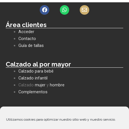
F
W
E
a
h
n
c
a
v
e
t
e
Área clientes
b
s
l
Acceder
o
a
o
o
p
p
Contacto
k
p
e
Guía de tallas
Calzado al por mayor
Calzado para bebé
Calzado infantil
Calzado
mujer
y
hombre
Complementos
Políticas empresa
Política de privacidad
Utilizamos cookies para optimizar nuestro sitio web y nuestro servicio.
Envíos y devoluciones