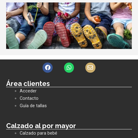
F
W
E
a
h
n
c
a
v
e
t
e
Área clientes
b
s
l
Acceder
o
a
o
o
p
p
Contacto
k
p
e
Guía de tallas
Calzado al por mayor
Calzado para bebé