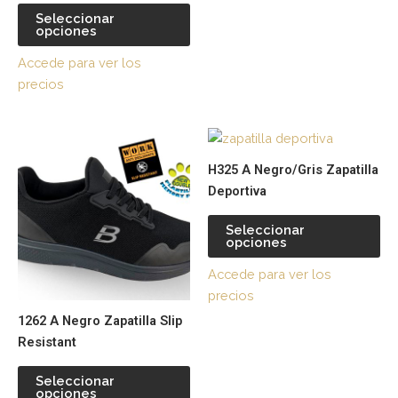
la
la
Seleccionar
página
pá
opciones
de
de
Accede para ver los
producto
pr
precios
Este
Es
producto
pr
H325 A Negro/Gris Zapatilla
tiene
tie
Deportiva
múltiples
múl
variantes.
var
Seleccionar
opciones
Las
La
opciones
op
Accede para ver los
se
se
precios
pueden
pu
1262 A Negro Zapatilla Slip
elegir
ele
Resistant
en
en
la
la
Seleccionar
página
pá
opciones