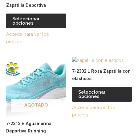
elegir
ele
Zapatilla Deportiva
en
en
la
la
Seleccionar
página
pá
opciones
de
de
Accede para ver los
producto
pr
precios
Este
Es
producto
pr
7-2302 L Rosa Zapatilla con
tiene
tie
elásticos
múltiples
múl
variantes.
var
Seleccionar
opciones
Las
La
opciones
op
AGOTADO
Accede para ver los
se
se
precios
pueden
pu
7-2313 E Aguamarina
elegir
ele
Deportiva Running
en
en