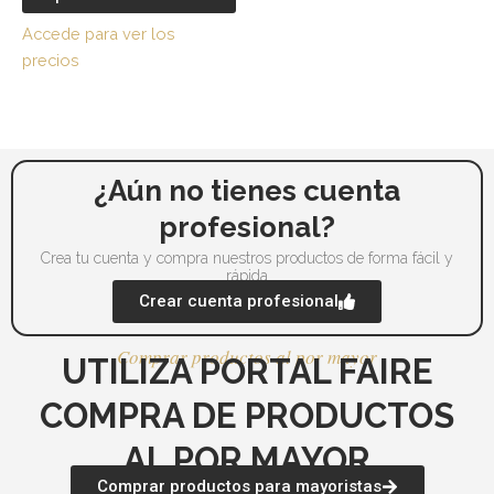
de
de
Accede para ver los
producto
pr
precios
¿Aún no tienes cuenta
profesional?
Crea tu cuenta y compra nuestros productos de forma fácil y
rápida
Crear cuenta profesional
Comprar productos al por mayor
UTILIZA PORTAL FAIRE
COMPRA DE PRODUCTOS
AL POR MAYOR
Comprar productos para mayoristas