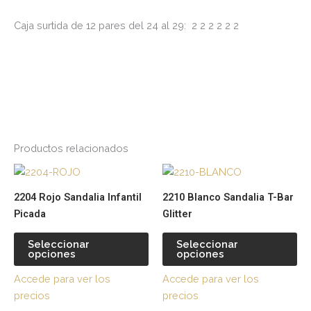
Caja surtida de 12 pares del 24 al 29: 2 2 2 2 2 2
Productos relacionados
Este
Es
producto
pr
2204 Rojo Sandalia Infantil
2210 Blanco Sandalia T-Bar
tiene
tie
Picada
Glitter
múltiples
múl
variantes.
var
Seleccionar
Seleccionar
opciones
opciones
Las
La
opciones
op
Accede para ver los
Accede para ver los
se
se
precios
precios
pueden
pu