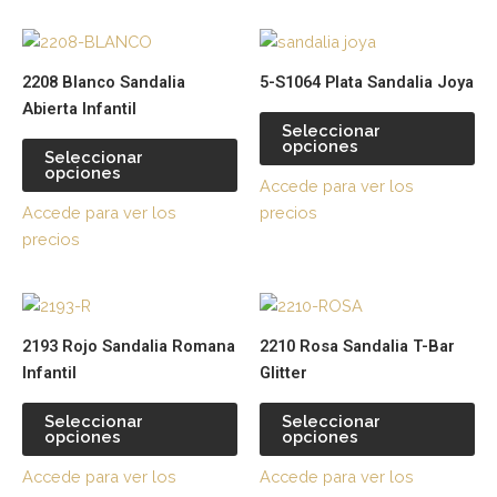
elegir
ele
Este
Es
en
en
producto
pr
la
la
2208 Blanco Sandalia
5-S1064 Plata Sandalia Joya
tiene
tie
página
pá
Abierta Infantil
múltiples
múl
de
de
Seleccionar
opciones
variantes.
var
producto
pr
Seleccionar
opciones
Las
La
Accede para ver los
opciones
op
Accede para ver los
precios
se
se
precios
pueden
pu
elegir
ele
Este
Es
en
en
producto
pr
la
la
2193 Rojo Sandalia Romana
2210 Rosa Sandalia T-Bar
tiene
tie
página
pá
Infantil
Glitter
múltiples
múl
de
de
variantes.
var
producto
pr
Seleccionar
Seleccionar
opciones
opciones
Las
La
opciones
op
Accede para ver los
Accede para ver los
se
se