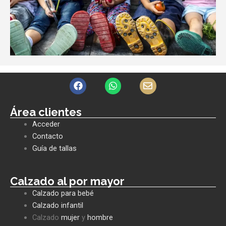
F
W
E
a
h
n
c
a
v
e
t
e
Área clientes
b
s
l
Acceder
o
a
o
o
p
p
Contacto
k
p
e
Guía de tallas
Calzado al por mayor
Calzado para bebé
Calzado infantil
Calzado
mujer
y
hombre