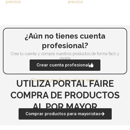
precios
precios
pueden
pu
elegir
ele
en
en
la
la
página
pá
¿Aún no tienes cuenta
de
de
profesional?
producto
pr
Crea tu cuenta y compra nuestros productos de forma fácil y
rápida
Crear cuenta profesional
Comprar productos al por mayor
UTILIZA PORTAL FAIRE
COMPRA DE PRODUCTOS
AL POR MAYOR
Comprar productos para mayoristas